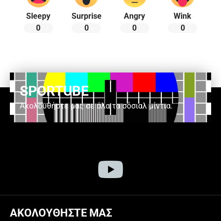
Sleepy
Surprise
Angry
Wink
0
0
0
0
SPORTUBE
Ακολουθήστε μας σε όλα τα σόσιαλ μίντια.
ΑΚΟΛΟΥΘΗΣΤΕ ΜΑΣ