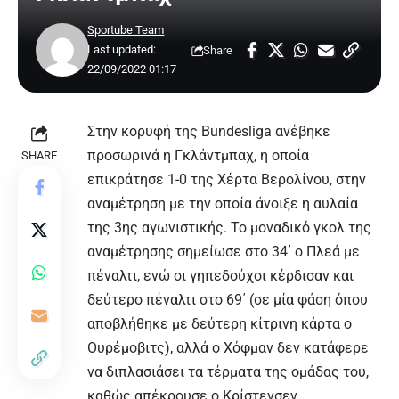
Sportube Team
Last updated:
Share
22/09/2022 01:17
Στην κορυφή της Bundesliga ανέβηκε
προσωρινά η Γκλάντμπαχ, η οποία
SHARE
επικράτησε 1-0 της Χέρτα Βερολίνου, στην
αναμέτρηση με την οποία άνοιξε η αυλαία
της 3ης αγωνιστικής. Το μοναδικό γκολ της
αναμέτρησης σημείωσε στο 34΄ ο Πλεά με
πέναλτι, ενώ οι γηπεδούχοι κέρδισαν και
δεύτερο πέναλτι στο 69΄ (σε μία φάση όπου
αποβλήθηκε με δεύτερη κίτρινη κάρτα ο
Ουρέμοβιτς), αλλά ο Χόφμαν δεν κατάφερε
να διπλασιάσει τα τέρματα της ομάδας του,
καθώς απέκρουσε ο Κρίστενσεν.