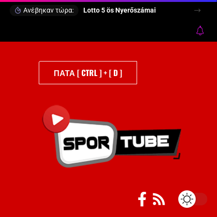
Ανέβηκαν τώρα:
Lotto 5 ös Nyerőszámai
ΠΑΤΑ [ CTRL ] + [ D ]