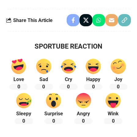
Share This Article
SPORTUBE REACTION
Love
Sad
Cry
Happy
Joy
0
0
0
0
0
Sleepy
Surprise
Angry
Wink
0
0
0
0