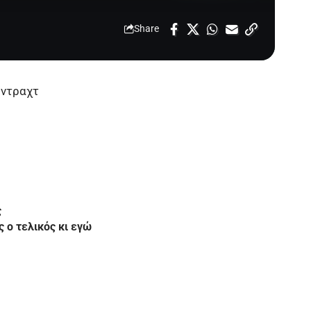
Share
ιντραχτ
ς
 ο τελικός κι εγώ