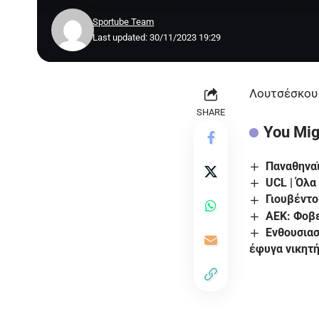
Sportube Team
Last updated: 30/11/2023 19:29
Λουτσέσκου 
SHARE
You Mig
Παναθηνα
UCL | Όλα
Γιουβέντο
ΑΕΚ: Φοβε
Ενθουσιασ
έφυγα νικητή