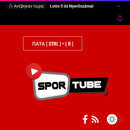
Ανέβηκαν τώρα:
Lotto 5 ös Nyerőszámai
ΠΑΤΑ [ CTRL ] + [ D ]