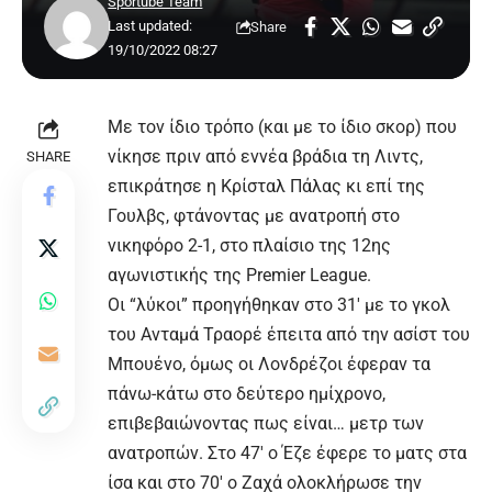
Sportube Team
Last updated:
Share
19/10/2022 08:27
Με τον ίδιο τρόπο (και με το ίδιο σκορ) που
νίκησε πριν από εννέα βράδια τη Λιντς,
SHARE
επικράτησε η Κρίσταλ Πάλας κι επί της
Γουλβς, φτάνοντας με ανατροπή στο
νικηφόρο 2-1, στο πλαίσιο της 12ης
αγωνιστικής της Premier League.
Οι “λύκοι” προηγήθηκαν στο 31′ με το γκολ
του Ανταμά Τραορέ έπειτα από την ασίστ του
Μπουένο, όμως οι Λονδρέζοι έφεραν τα
πάνω-κάτω στο δεύτερο ημίχρονο,
επιβεβαιώνοντας πως είναι… μετρ των
ανατροπών. Στο 47′ ο Έζε έφερε το ματς στα
ίσα και στο 70′ ο Ζαχά ολοκλήρωσε την