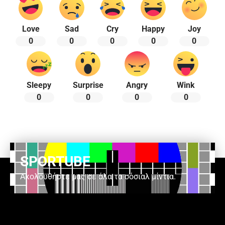
Love
Sad
Cry
Happy
Joy
0
0
0
0
0
Sleepy
Surprise
Angry
Wink
0
0
0
0
SPORTUBE
Ακολουθήστε μας σε όλα τα σόσιαλ μίντια.