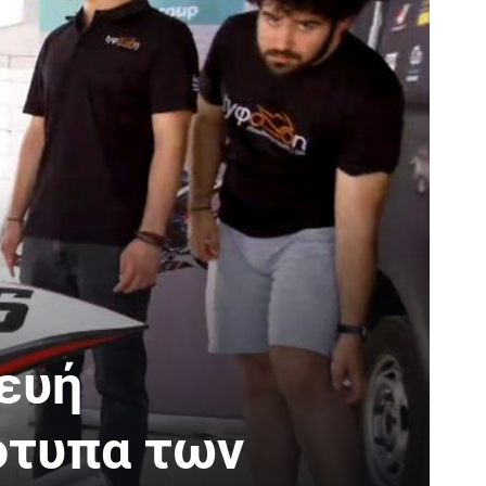
κευή
ότυπα των