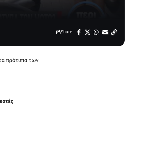
Share
στα πρότυπα των
θεατές