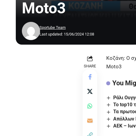
Moto3
Sportube Team
Last updated: 15/06/2024 12:08
Κοζάνη: Ο σ
Moto3
SHARE
You Mig
Ράλι Ουγγ
Το top10 
Τα πρωτοσ
Απόλλων 
ΑΕΚ – Ιων