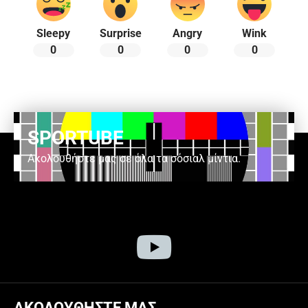
Sleepy
Surprise
Angry
Wink
0
0
0
0
SPORTUBE
Ακολουθήστε μας σε όλα τα σόσιαλ μίντια.
ΑΚΟΛΟΥΘΗΣΤΕ ΜΑΣ