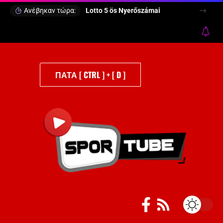
Ανέβηκαν τώρα:
Lotto 5 ös Nyerőszámai
ΠΑΤΑ [ CTRL ] + [ D ]