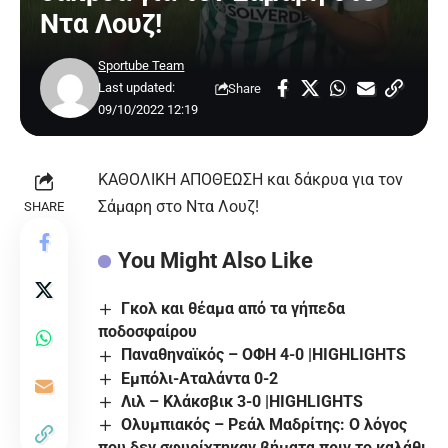
Ντα Λουζ!
Sportube Team
Last updated:
Share
09/10/2022 12:19
ΚΑΘΟΛΙΚΗ ΑΠΟΘΕΩΣΗ και δάκρυα για τον
Σάμαρη στο Ντα Λουζ!
SHARE
You Might Also Like
Γκολ και θέαμα από τα γήπεδα
ποδοσφαίρου
Παναθηναϊκός – ΟΦΗ 4-0 |HIGHLIGHTS
Εμπόλι-Αταλάντα 0-2
Λιλ – Κλάκσβικ 3-0 |HIGHLIGHTS
Ολυμπιακός – Ρεάλ Μαδρίτης: Ο λόγος
που δεν σφυρίχτηκαν βήματα πριν το καλάθι