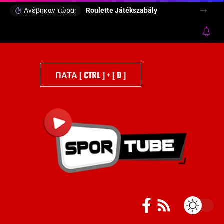
Ανέβηκαν τώρα:
Roulette Játékszabály
ΠΑΤΑ [ CTRL ] + [ D ]