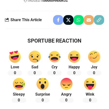
TAGGED:
ΠΑΝΑΘΗΝΑΙΚΟΣ
Share This Article
SPORTUBE REACTION
Love
Sad
Cry
Happy
Joy
0
0
0
0
0
Sleepy
Surprise
Angry
Wink
0
0
0
0