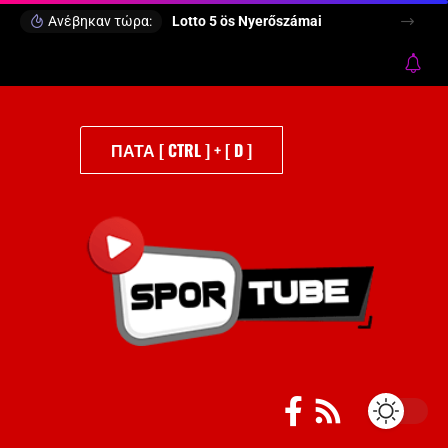
Ανέβηκαν τώρα:
Lotto 5 ös Nyerőszámai
ΠΑΤΑ [ CTRL ] + [ D ]