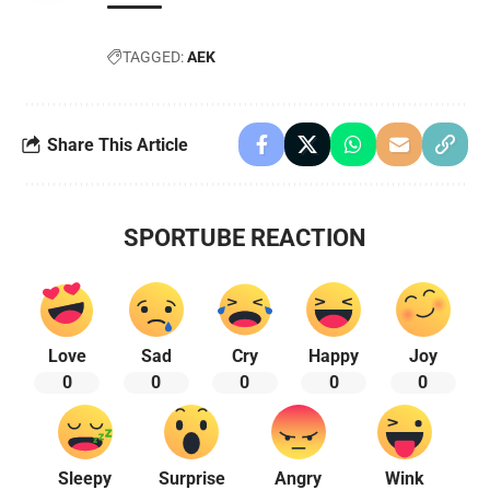
TAGGED:
ΑΕΚ
Share This Article
SPORTUBE REACTION
Love
Sad
Cry
Happy
Joy
0
0
0
0
0
Sleepy
Surprise
Angry
Wink