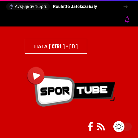
Ανέβηκαν τώρα:
Roulette Játékszabály
ΠΑΤΑ [ CTRL ] + [ D ]