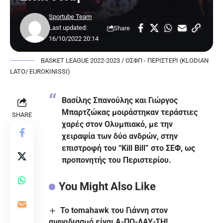
Sportube Team
Last updated:
Share
16/10/2022 20:14
BASKET LEAGUE 2022-2023 / ΟΣΦΠ - ΠΕΡΙΣΤΕΡΙ (KLODIAN
LATO/ EUROKINISSI)
Βασίλης Σπανούλης και Γιώργος
Μπαρτζώκας μοιράστηκαν τεράστιες
SHARE
χαρές στον Ολυμπιακό, με την
χειραψία των δύο ανδρών, στην
επιστροφή του “Kill Bill” στο ΣΕΦ, ως
προπονητής του Περιστερίου.
You Might Also Like
Το tomahawk του Γιάννη στον
αιφνιδιασμό είναι Α-ΠΟ-ΛΑΥ-ΣΗ!