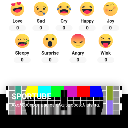
Love
Sad
Cry
Happy
Joy
0
0
0
0
0
Sleepy
Surprise
Angry
Wink
0
0
0
0
SPORTUBE
Ακολουθήστε μας σε όλα τα σόσιαλ μίντια.