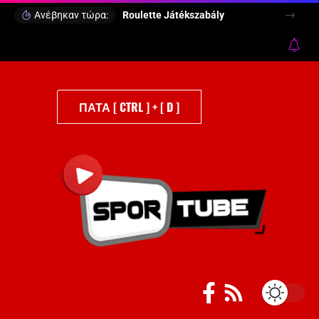
Ανέβηκαν τώρα:
Roulette Játékszabály
ΠΑΤΑ [ CTRL ] + [ D ]