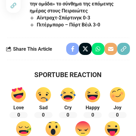
την ομάδα» το σύνθημα της επόμενης
ημέρας στους Πειραιώτες
Αϊντραχτ-Σπόρτινγκ 0-3
Πιτέρμπορο – Πόρτ Βέιλ 3-0
Share This Article
SPORTUBE REACTION
Love
Sad
Cry
Happy
Joy
0
0
0
0
0