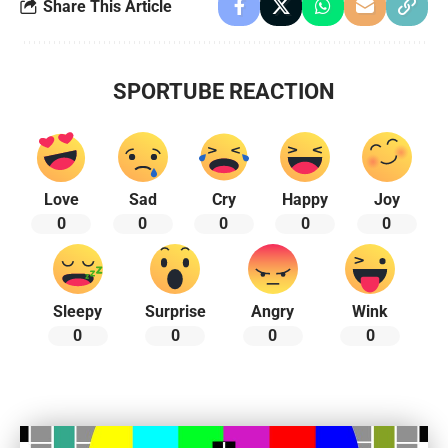
Share This Article
SPORTUBE REACTION
Love
Sad
Cry
Happy
Joy
0
0
0
0
0
Sleepy
Surprise
Angry
Wink
0
0
0
0