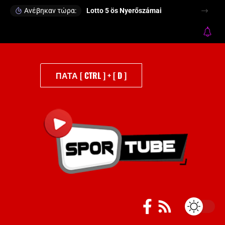
Ανέβηκαν τώρα:
Lotto 5 ös Nyerőszámai
ΠΑΤΑ [ CTRL ] + [ D ]