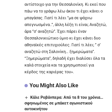
αντίστοιχο για την Θεσσαλονίκη. Κι εκεί που
πάω να το γράψω λέω άκου τι έχει κάνει ο
μπαγάσας. Γιατί τι λέει “μα σε ψάχνω
απεγνωσμένα..”, άλλη λέξη τι είναι; Αναζητώ,
άρα “σ’ αναζητώ”. Έχει πάρει έναν
Θεσσαλονικιώτικο ύμνο κι έχει κάνει δυο
αθηναϊκές επιτυχιούλες. Γιατί τι λέει; ” σ’
αναζητώ στη Σαλονίκη… ξημερώματα”.
“Ξημερώματα”, δηλαδή έχει διαλύσει όλα τα
καλά στοιχεία και τα χρησιμοποιεί για
κέρδος της καριέρας του».
You Might Also Like
Κάλε Ροβάνπερα: Από τα 8 του χρόνια…
σφηνωμένος σε μπάκετ αγωνιστικού
αυτοκινήτου