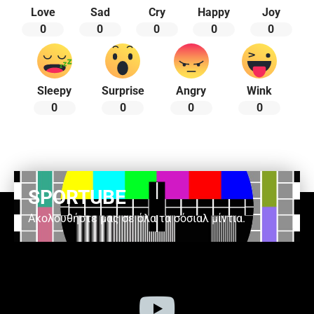
Love
Sad
Cry
Happy
Joy
0
0
0
0
0
Sleepy
Surprise
Angry
Wink
0
0
0
0
SPORTUBE
Ακολουθήστε μας σε όλα τα σόσιαλ μίντια.