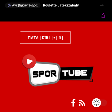
Ανέβηκαν τώρα:
Roulette Játékszabály
ΠΑΤΑ [ CTRL ] + [ D ]