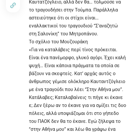
Καυτατζόγλειο, αλλά δεν θα… τολμούσε να
το τραγουδήσει στην Τούμπα. Παράλληλα
αστειεύτηκε ότι οι στίχοι είναι…
εναλλακτικοί του τραγουδιού “Σ’αναζητώ
στη Σαλονίκη” του Μητροπάνου.
Το σχόλιο του Μουζουράκη
«Για να καταλάβεις περί τίνος πρόκειται.
Είναι ένα πανέμορφο, γλυκό αγόρι. Έχει καλή
ψυχή… Είναι κάποια πράγματα τα οποία σε
βάζουν να σκεφτείς. Κατ’ αρχάς αυτός ο
άνθρωπος γέμισε ολόκληρο Καυταντζόγλειο
με ένα τραγούδι που λέει “Στην Αθήνα μου”.
Κατάλαβες; Καταλαβαίνεις τι πήγε κι έκανε
ε; Δεν ξέρω αν το έκανε για να σμίξει τις δυο
πόλεις, αλλά υποψιάζομαι ότι στο γήπεδο
του ΠΑΟΚ δεν θα το έκανε. Εγώ ζήλεψα το
“στην Αθήνα μου” και λέω θα γράψω ένα