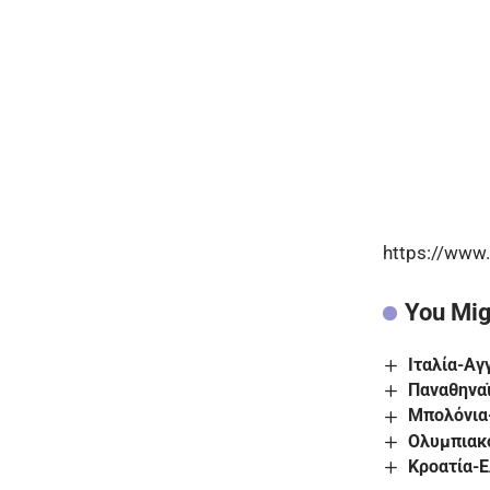
https://www
You Mig
Ιταλία-Αγ
Παναθηναϊ
Μπολόνια-
Ολυμπιακό
Κροατία-Ε