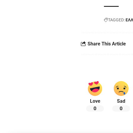
TAGGED:
ΕΛ
Share This Article
Love
Sad
0
0