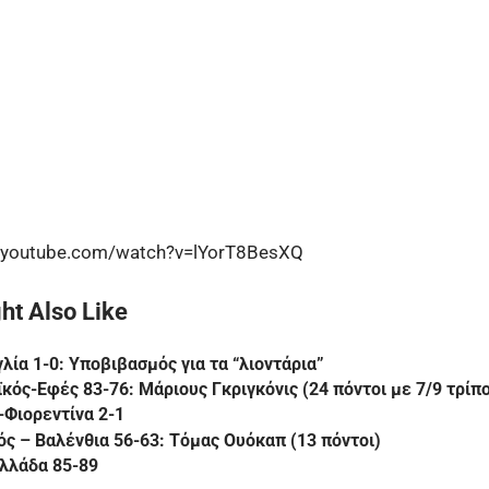
.youtube.com/watch?v=lYorT8BesXQ
ht Also Like
γλία 1-0: Υποβιβασμός για τα “λιοντάρια”
κός-Εφές 83-76: Μάριους Γκριγκόνις (24 πόντοι με 7/9 τρίπ
Φιορεντίνα 2-1
ς – Βαλένθια 56-63: Τόμας Ουόκαπ (13 πόντοι)
λλάδα 85-89