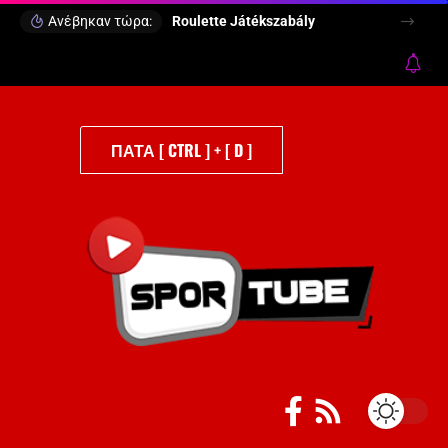
Ανέβηκαν τώρα:
Roulette Játékszabály
ΠΑΤΑ [ CTRL ] + [ D ]