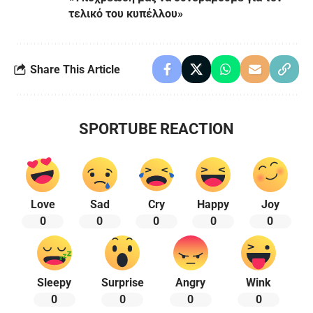
τελικό του κυπέλλου»
Share This Article
SPORTUBE REACTION
Love
Sad
Cry
Happy
Joy
0
0
0
0
0
Sleepy
Surprise
Angry
Wink
0
0
0
0