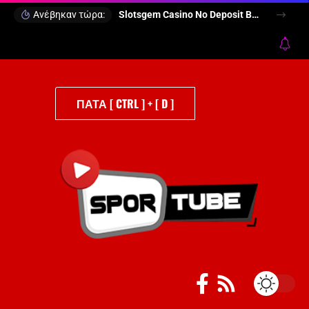
Ανέβηκαν τώρα:
Slotsgem Casino No Deposit Bonus
ΠΑΤΑ [ CTRL ] + [ D ]