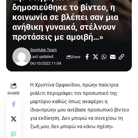
δημοσιεύθηκε το βίντεο, η
κοινωνία σε βλέπει σαν μια
ανήθικη γυναικά, στέλνουν
προτάσεις με αμοιβή…»
Sportube Team
Last updated:
Share
06/10/2022 11:04
Η Χριστίνα Ορφανίδου, πρώην παίκτρια
ριάλιτι περιγράφει τον προσωπικό της
SHARE
μαρτύριο καθώς όπως αναφέρει η
ίδια«πρώην μου ανέβασε προσωπικό βίντεο
για εκδίκηση. Δεν μπορώ να συνεχίσω τη
ζωή μου, δεν μπορώ να κάνω σχέση».