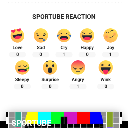
SPORTUBE REACTION
Love
Sad
Cry
Happy
Joy
0
0
1
0
1
Sleepy
Surprise
Angry
Wink
0
0
1
0
SPORTUBE