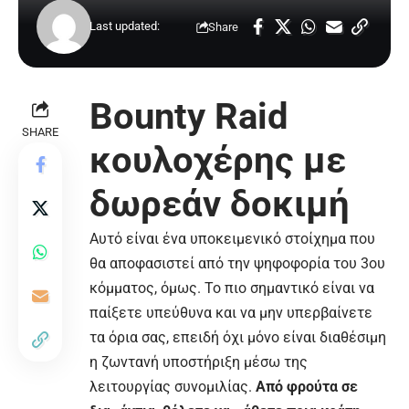
Last updated:
Share
Bounty Raid
SHARE
κουλοχέρης με
δωρεάν δοκιμή
Αυτό είναι ένα υποκειμενικό στοίχημα που
θα αποφασιστεί από την ψηφοφορία του 3ου
κόμματος, όμως. Το πιο σημαντικό είναι να
παίξετε υπεύθυνα και να μην υπερβαίνετε
τα όρια σας, επειδή όχι μόνο είναι διαθέσιμη
η ζωντανή υποστήριξη μέσω της
λειτουργίας συνομιλίας.
Από φρούτα σε