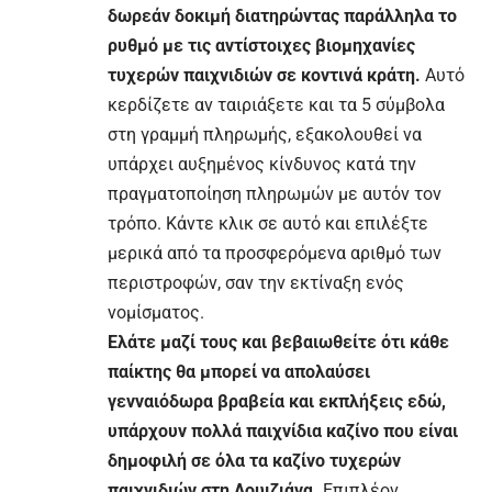
δωρεάν δοκιμή διατηρώντας παράλληλα το
ρυθμό με τις αντίστοιχες βιομηχανίες
τυχερών παιχνιδιών σε κοντινά κράτη.
Αυτό
κερδίζετε αν ταιριάξετε και τα 5 σύμβολα
στη γραμμή πληρωμής, εξακολουθεί να
υπάρχει αυξημένος κίνδυνος κατά την
πραγματοποίηση πληρωμών με αυτόν τον
τρόπο. Κάντε κλικ σε αυτό και επιλέξτε
μερικά από τα προσφερόμενα αριθμό των
περιστροφών, σαν την εκτίναξη ενός
νομίσματος.
Ελάτε μαζί τους και βεβαιωθείτε ότι κάθε
παίκτης θα μπορεί να απολαύσει
γενναιόδωρα βραβεία και εκπλήξεις εδώ,
υπάρχουν πολλά παιχνίδια καζίνο που είναι
δημοφιλή σε όλα τα καζίνο τυχερών
παιχνιδιών στη Λουιζιάνα.
Επιπλέον,