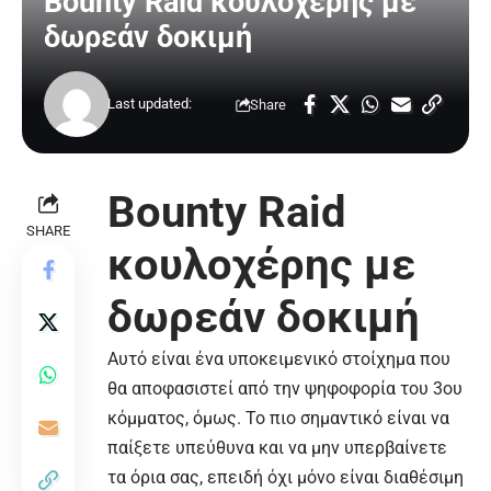
Bounty Raid κουλοχέρης με
δωρεάν δοκιμή
Last updated:
Share
Bounty Raid
SHARE
κουλοχέρης με
δωρεάν δοκιμή
Αυτό είναι ένα υποκειμενικό στοίχημα που
θα αποφασιστεί από την ψηφοφορία του 3ου
κόμματος, όμως. Το πιο σημαντικό είναι να
παίξετε υπεύθυνα και να μην υπερβαίνετε
τα όρια σας, επειδή όχι μόνο είναι διαθέσιμη