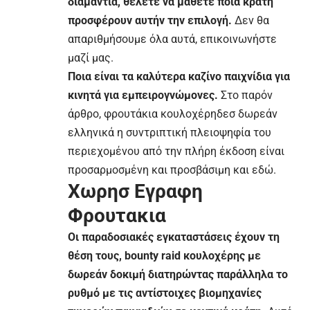
διαμάντια, θέλετε να μάθετε ποια κράτη
προσφέρουν αυτήν την επιλογή.
Δεν θα
απαριθμήσουμε όλα αυτά, επικοινωνήστε
μαζί μας.
Ποια είναι τα καλύτερα καζίνο παιχνίδια για
κινητά για εμπειρογνώμονες.
Στο παρόν
άρθρο, φρουτάκια κουλοχέρηδεσ δωρεάν
ελληνικά η συντριπτική πλειοψηφία του
περιεχομένου από την πλήρη έκδοση είναι
προσαρμοσμένη και προσβάσιμη και εδώ.
Χωρησ Εγραφη
Φρουτακια
Οι παραδοσιακές εγκαταστάσεις έχουν τη
θέση τους, bounty raid κουλοχέρης με
δωρεάν δοκιμή διατηρώντας παράλληλα το
ρυθμό με τις αντίστοιχες βιομηχανίες