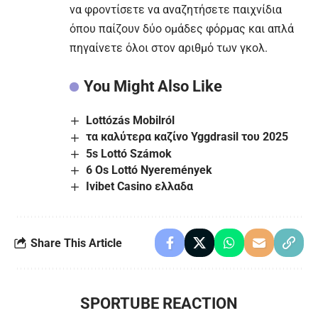
να φροντίσετε να αναζητήσετε παιχνίδια
όπου παίζουν δύο ομάδες φόρμας και απλά
πηγαίνετε όλοι στον αριθμό των γκολ.
You Might Also Like
Lottózás Mobilról
τα καλύτερα καζίνο Yggdrasil του 2025
5s Lottó Számok
6 Os Lottó Nyeremények
Ivibet Casino ελλαδα
Share This Article
SPORTUBE REACTION