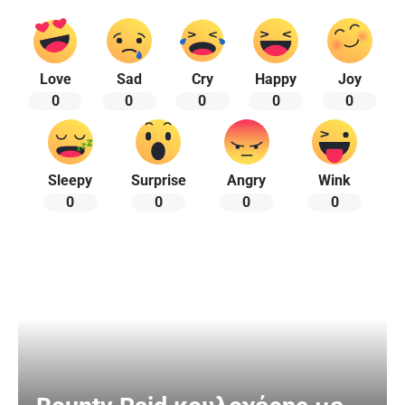
Love
Sad
Cry
Happy
Joy
0
0
0
0
0
Sleepy
Surprise
Angry
Wink
0
0
0
0