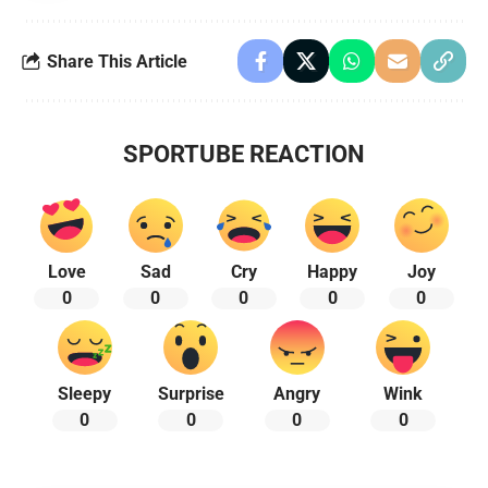
Share This Article
SPORTUBE REACTION
Love
Sad
Cry
Happy
Joy
0
0
0
0
0
Sleepy
Surprise
Angry
Wink
0
0
0
0