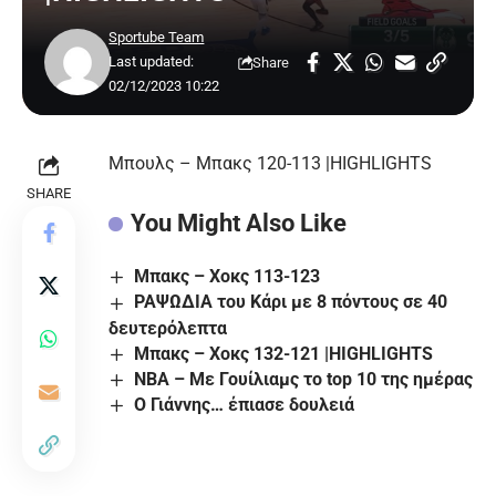
Sportube Team
Last updated:
Share
02/12/2023 10:22
Μπουλς – Μπακς 120-113 |HIGHLIGHTS
SHARE
You Might Also Like
Μπακς – Χοκς 113-123
ΡΑΨΩΔΙΑ του Κάρι με 8 πόντους σε 40
δευτερόλεπτα
Μπακς – Χοκς 132-121 |HIGHLIGHTS
ΝΒΑ – Με Γουίλιαμς το top 10 της ημέρας
Ο Γιάννης… έπιασε δουλειά