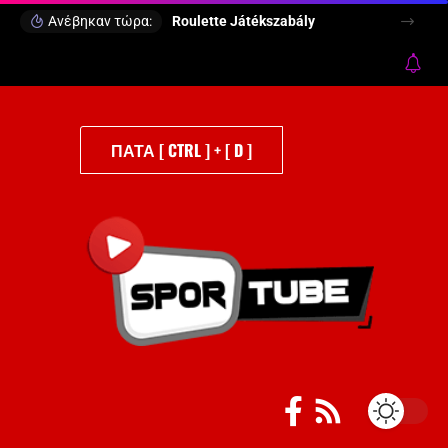
Ανέβηκαν τώρα:
Roulette Játékszabály
ΠΑΤΑ [ CTRL ] + [ D ]