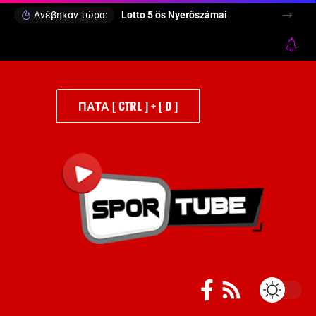
Ανέβηκαν τώρα:
Lotto 5 ös Nyerőszámai
ΠΑΤΑ [ CTRL ] + [ D ]