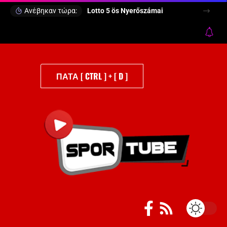
Ανέβηκαν τώρα:
Lotto 5 ös Nyerőszámai
ΠΑΤΑ [ CTRL ] + [ D ]