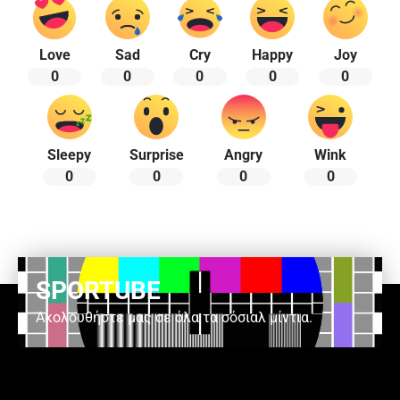
Love
Sad
Cry
Happy
Joy
0
0
0
0
0
Sleepy
Surprise
Angry
Wink
0
0
0
0
SPORTUBE
Ακολουθήστε μας σε όλα τα σόσιαλ μίντια.