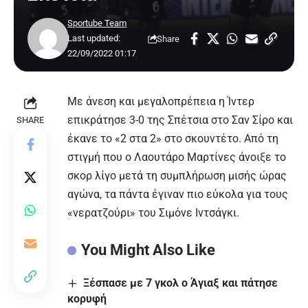
Sportube Team
Last updated:
Share
22/09/2022 01:17
Με άνεση και μεγαλοπρέπεια η Ίντερ
επικράτησε 3-0 της Σπέτσια στο Σαν Σίρο και
SHARE
έκανε το «2 στα 2» στο σκουντέτο. Από τη
στιγμή που ο Λαουτάρο Μαρτίνες άνοιξε το
σκορ λίγο μετά τη συμπλήρωση μισής ώρας
αγώνα, τα πάντα έγιναν πιο εύκολα για τους
«νερατζούρι» του Σιμόνε Ιντσάγκι.
You Might Also Like
Ξέσπασε με 7 γκολ ο Άγιαξ και πάτησε
κορυφή