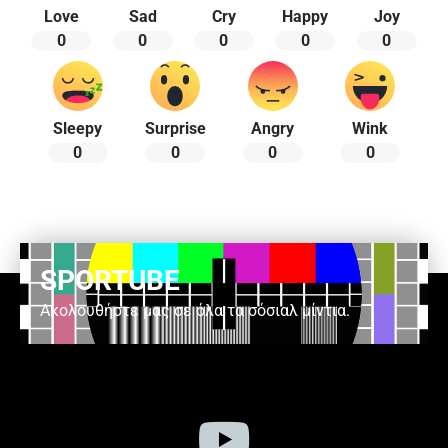
Love
Sad
Cry
Happy
Joy
0
0
0
0
0
Sleepy
Surprise
Angry
Wink
0
0
0
0
SPORTUBE
Ακολουθήστε μας σε όλα τα σόσιαλ μίντια.