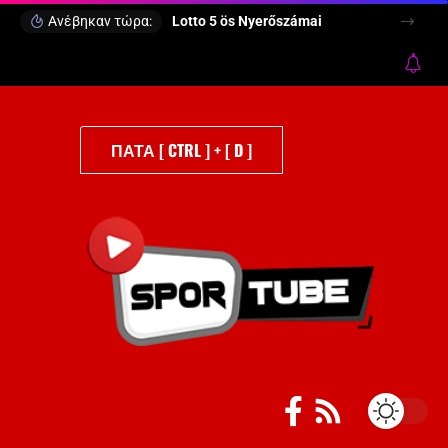
Ανέβηκαν τώρα:
Lotto 5 ös Nyerőszámai
ΠΑΤΑ [ CTRL ] + [ D ]