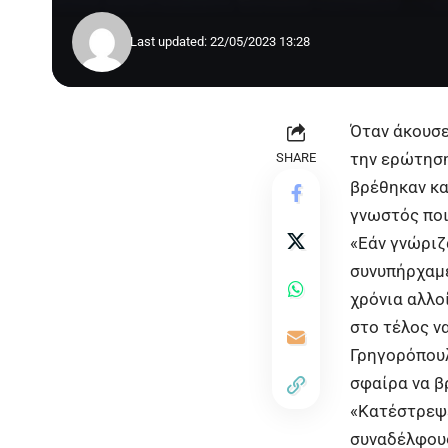
Last updated: 22/05/2023 13:28
Όταν άκουσε
την ερώτηση
SHARE
βρέθηκαν κα
γνωστός ποιν
«Εάν γνώριζ
συνυπήρχαμε 
χρόνια αλλο
στο τέλος ν
Γρηγορόπουλ
σφαίρα να β
«Κατέστρεψε
συναδέλφους