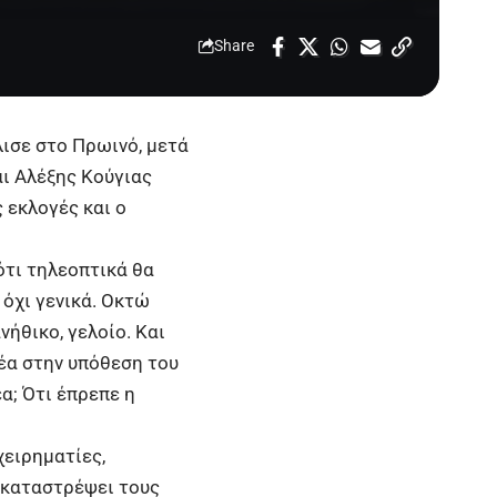
Share
σε στο Πρωινό, μετά
αι Αλέξης Κούγιας
 εκλογές και ο
ότι τηλεοπτικά θα
 όχι γενικά. Οκτώ
νήθικο, γελοίο. Και
έα στην υπόθεση του
α; Ότι έπρεπε η
ειρηματίες,
 καταστρέψει τους