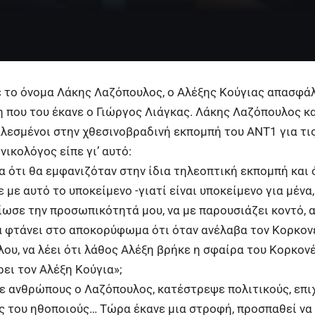
 το όνομα Λάκης Λαζόπουλος, ο
Αλέξης Κούγιας
απασφάλι
 που του έκανε ο Γιώργος Λιάγκας. Λάκης Λαζόπουλος κ
λεσμένοι στην χθεσινοβραδινή εκπομπή του ΑΝΤ1 για τις
ικολόγος είπε γι’ αυτό:
α ότι θα εμφανιζόταν στην ίδια τηλεοπτική εκπομπή και 
με αυτό το υποκείμενο -γιατί είναι υποκείμενο για μένα,
ίωσε την προσωπικότητά μου, να με παρουσιάζει κοντό, α
α φτάνει στο αποκορύφωμα ότι όταν ανέλαβα τον Κορκον
ου, να λέει ότι λάθος Αλέξη βρήκε η σφαίρα του Κορκονέ
ρει τον Αλέξη Κούγια»;
 ανθρώπους ο Λαζόπουλος, κατέστρεψε πολιτικούς, επιχ
 του ηθοποιούς… Τώρα έκανε μια στροφή, προσπαθεί να