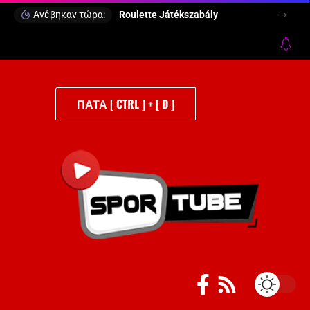
Ανέβηκαν τώρα:
Roulette Játékszabály
ΠΑΤΑ [ CTRL ] + [ D ]