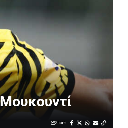
 Μουκουντί
Share