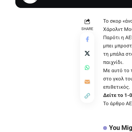
Το σκορ «άν
Χάρολντ Μου
SHARE
Παρότι η Α
μπει μπροστ
τη μπάλα στ
παιχνίδι.
Με αυτό το 
στο γκολ το
επιθετικός.
Δείτε το 1-
To άρθρο
ΑΕ
You Mig