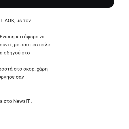
ν
ΠΑΟΚ
, με τον
 Ένωση κατάφερε να
ουντί, με σουτ έστειλε
ση οδηγού στο
ροστά στο σκορ, χάρη
ύργησε σαν
ε στο
NewsIT
.