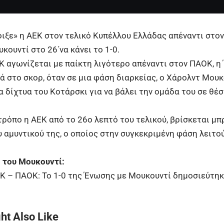
οιξε» η
ΑΕΚ
στον τελικό Κυπέλλου Ελλάδας απέναντι στο
κουντί στο 26΄να κάνει το 1-0.
ΕΚ
αγωνίζεται με παίκτη λιγότερο
απέναντι στον ΠΑΟΚ, η
ά στο σκορ, όταν σε μια φάση διαρκείας, ο Χάρολντ Μουκ
α δίχτυα του Κοτάρσκι για να βάλει την ομάδα του σε θέ
τρόπο η ΑΕΚ από το 26ο λεπτό του τελικού, βρίσκεται μπ
υ αμυντικού της, ο οποίος στην συγκεκριμένη φάση λειτο
0 του Μουκουντί:
Κ – ΠΑΟΚ: Το 1-0 της Ένωσης με Μουκουντί
δημοσιεύτηκ
ht Also Like