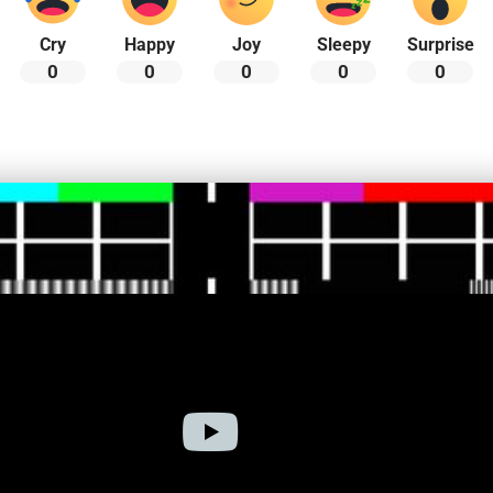
Cry
Happy
Joy
Sleepy
Surprise
0
0
0
0
0