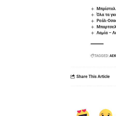
Μπρίστολ 
Όλα τα γκ
Ρεάλ-Οσα
Μπαρτσελ
Λαμία – Λ
TAGGED:
AE
Share This Article