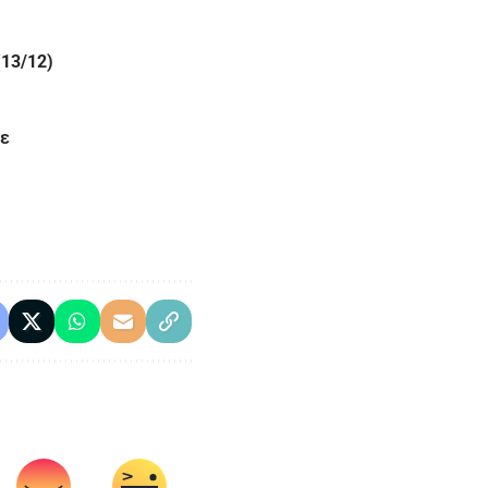
(13/12)
ρε