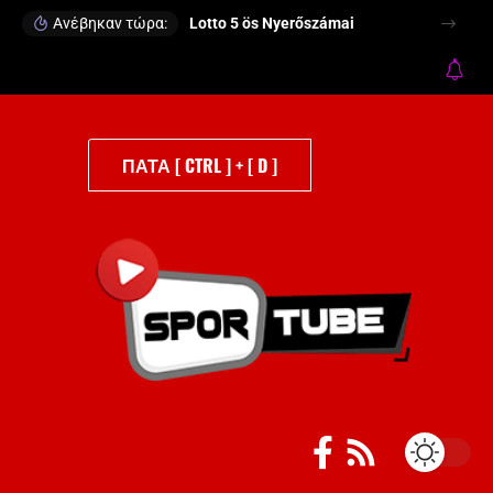
Ανέβηκαν τώρα:
Lotto 5 ös Nyerőszámai
ΠΑΤΑ [ CTRL ] + [ D ]