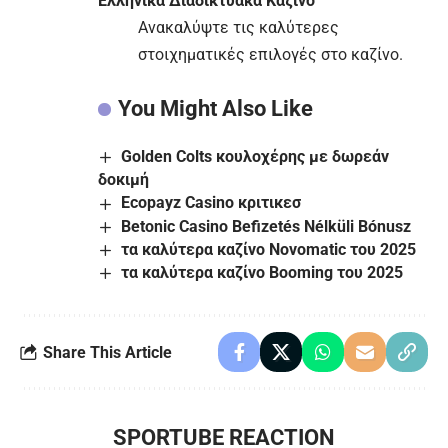
Ελληνικά Διαδικτυακά Καζίνο
Ανακαλύψτε τις καλύτερες
στοιχηματικές επιλογές στο καζίνο.
You Might Also Like
Golden Colts κουλοχέρης με δωρεάν
δοκιμή
Ecopayz Casino κριτικεσ
Betonic Casino Befizetés Nélküli Bónusz
τα καλύτερα καζίνο Novomatic του 2025
τα καλύτερα καζίνο Booming του 2025
Share This Article
SPORTUBE REACTION