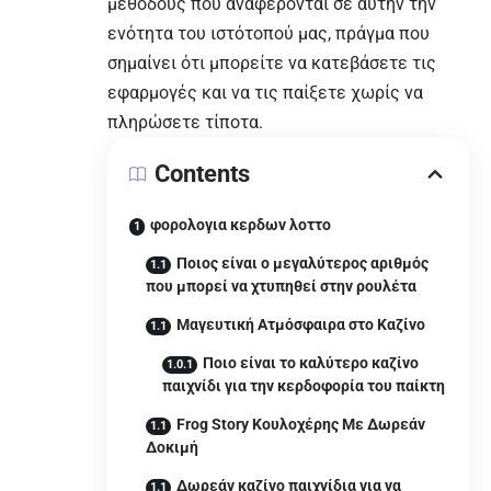
μεθόδους που αναφέρονται σε αυτήν την
ενότητα του ιστότοπού μας, πράγμα που
σημαίνει ότι μπορείτε να κατεβάσετε τις
εφαρμογές και να τις παίξετε χωρίς να
πληρώσετε τίποτα.
Contents
φορολογια κερδων λοττο
Ποιος είναι ο μεγαλύτερος αριθμός
που μπορεί να χτυπηθεί στην ρουλέτα
Μαγευτική Ατμόσφαιρα στο Καζίνο
Ποιο είναι το καλύτερο καζίνο
παιχνίδι για την κερδοφορία του παίκτη
Frog Story Κουλοχέρης Με Δωρεάν
Δοκιμή
Δωρεάν καζίνο παιχνίδια για να