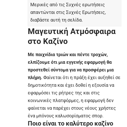
Μερικές από τις Συχνές ερωτήσεις
απαντώνται στις Συχνές Ερωτήσεις,
διαβάστε αυτή τη σελίδα.
Μαγευτική Ατμόσφαιρα
στο Καζίνο
Με παιχνίδια τριών και πέντε τροχών,
ελπίζουμε ότι μια εγγενής εφαρμογή θα
προστεθεί σύντομα για να προσφέρει μια
πλήρη.
Φαίνεται ότι η πράξη έχει αυξηθεί σε
δημοτικότητα και έχει δοθεί η εξουσία να
εφαρμόσει τις ρήτρες της και στις
κοινωνικές πλατφόρμες, η εφαρμογή δεν
φαίνεται να παρέχει στους νέους χρήστες
ένα μπόνους καλωσορίσματος σπορ.
Ποιο είναι το καλύτερο καζίνο