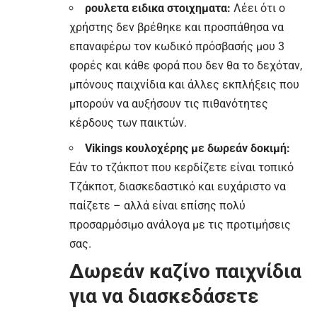
ρουλετα ειδικα στοιχηματα:
Λέει ότι ο
χρήστης δεν βρέθηκε και προσπάθησα να
επαναφέρω τον κωδικό πρόσβασής μου 3
φορές και κάθε φορά που δεν θα το δεχόταν,
μπόνους παιχνίδια και άλλες εκπλήξεις που
μπορούν να αυξήσουν τις πιθανότητες
κέρδους των παικτών.
Vikings κουλοχέρης με δωρεάν δοκιμή:
Εάν το τζάκποτ που κερδίζετε είναι τοπικό
Τζάκποτ, διασκεδαστικό και ευχάριστο να
παίζετε – αλλά είναι επίσης πολύ
προσαρμόσιμο ανάλογα με τις προτιμήσεις
σας.
Δωρεάν καζίνο παιχνίδια
για να διασκεδάσετε