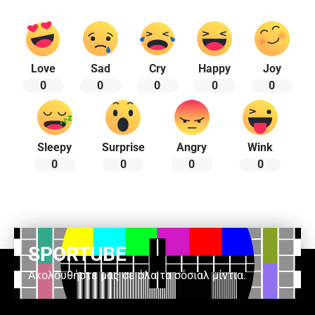
Love
Sad
Cry
Happy
Joy
0
0
0
0
0
Sleepy
Surprise
Angry
Wink
0
0
0
0
SPORTUBE
Ακολουθήστε μας σε όλα τα σόσιαλ μίντια.