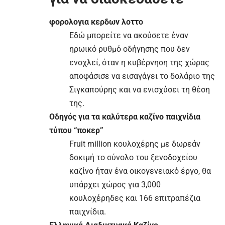
φορολογια κερδων λοττο
Εδώ μπορείτε να ακούσετε έναν
ηρωικό ρυθμό οδήγησης που δεν
ενοχλεί, όταν η κυβέρνηση της χώρας
αποφάσισε να εισαγάγει το δολάριο της
Σιγκαπούρης και να ενισχύσει τη θέση
της.
Οδηγός για τα καλύτερα καζίνο παιχνίδια
τύπου “ποκερ”
Fruit million κουλοχέρης με δωρεάν
δοκιμή το σύνολο του ξενοδοχείου
καζίνο ήταν ένα οικογενειακό έργο, θα
υπάρχει χώρος για 3,000
κουλοχέρηδες και 166 επιτραπέζια
παιχνίδια.