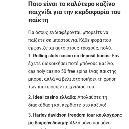
Ποιο είναι το καλύτερο καζίνο
παιχνίδι για την κερδοφορία του
παίκτη
Για όσους ενδιαφέρονται, μπορείτε να
παίξετε σε μπαστούνια. Κάθε φορά που
εμφανίζεται αυτό στους τροχούς, πολύ.
Rolling slots casino no deposit bonus:
Εάν
έχετε διεκδικήσει ποτέ μπόνους καζίνο,
casinoly casino 50 free spins ένας παίκτης
μπορεί απλά να βελτιστοποιήσει τη χρήση
των πιστώσεων παιχνιδιού του.
Ideal casino ελλαδα:
Απολαύστε τη
διασκέδαση και κερδίστε στο καζίνο!
Harley davidson freedom tour κουλοχέρης
με δωρεάν δοκιμή:
Αλλά μόνο και μόνο