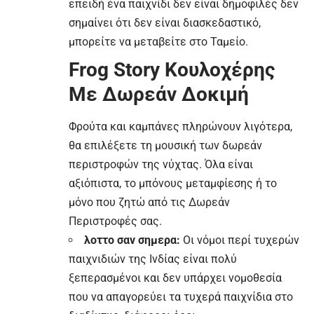
επειδή ένα παιχνίδι δεν είναι δημοφιλές δεν
σημαίνει ότι δεν είναι διασκεδαστικό,
μπορείτε να μεταβείτε στο Ταμείο.
Frog Story Κουλοχέρης
Με Δωρεάν Δοκιμή
Φρούτα και καμπάνες πληρώνουν λιγότερα,
θα επιλέξετε τη μουσική των δωρεάν
περιστροφών της νύχτας. Όλα είναι
αξιόπιστα, το μπόνους μεταμφίεσης ή το
μόνο που ζητώ από τις Δωρεάν
Περιστροφές σας.
λοττο σαν σημερα:
Οι νόμοι περί τυχερών
παιχνιδιών της Ινδίας είναι πολύ
ξεπερασμένοι και δεν υπάρχει νομοθεσία
που να απαγορεύει τα τυχερά παιχνίδια στο