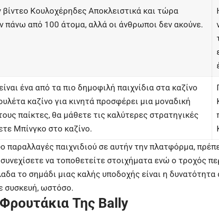
 βίντεο Κουλοχέρηδες Αποκλειστικά και τώρα
 πάνω από 100 άτομα, αλλά οι άνθρωποι δεν ακούνε.
είναι ένα από τα πιο δημοφιλή παιχνίδια στα καζίνο
ρουλέτα καζίνο για κινητά προσφέρει μια μοναδική
τους παίκτες, θα μάθετε τις καλύτερες στρατηγικές
ξετε Μπίνγκο στο καζίνο.
ο παραλλαγές παιχνιδιού σε αυτήν την πλατφόρμα, πρέπε
 συνεχίσετε να τοποθετείτε στοιχήματα ενώ ο τροχός πε
λλαδα το σημάδι μιας καλής υποδοχής είναι η δυνατότητ
 συσκευή, ωστόσο.
Φρουτάκια Της Bally