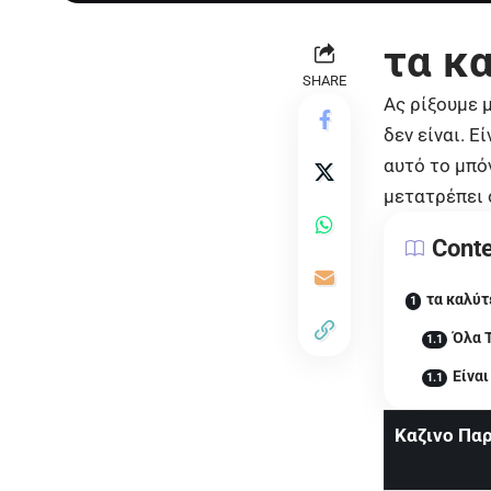
τα κ
SHARE
Ας ρίξουμε 
δεν είναι. Ε
αυτό το μπό
μετατρέπει 
Cont
τα καλύτ
Όλα Τ
Είναι
Καζινο Πα