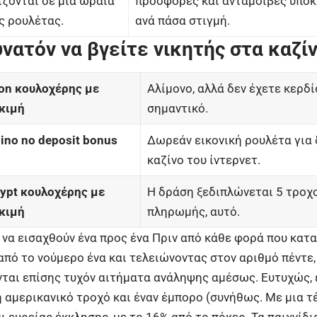
ζονται σε μια ωραία
προσφορές και ανταμοιβές υπόκ
ς ρουλέτας.
ανά πάσα στιγμή.
υνατόν να βγείτε νικητής στα καζί
on κουλοχέρης με
Αλίμονο, αλλά δεν έχετε κερδί
κιμή
σημαντικό.
sino no deposit bonus
Δωρεάν εικονική ρουλέτα για
καζίνο του ίντερνετ.
gypt κουλοχέρης με
Η δράση ξεδιπλώνεται 5 τροχο
κιμή
πληρωμής, αυτό.
 να εισαχθούν ένα προς ένα Πριν από κάθε φορά που κατ
από το νούμερο ένα και τελειώνοντας στον αριθμό πέντε
ται επίσης τυχόν αιτήματα ανάληψης αμέσως. Ευτυχώς, 
 αμερικανικό τροχό και έναν έμπορο (συνήθως. Με μια τ