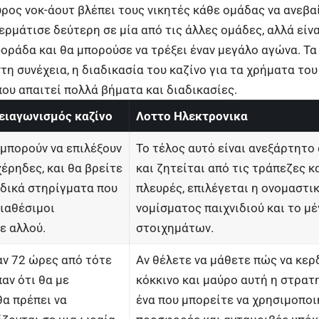
ρος νοκ-άουτ βλέπει τους νικητές κάθε ομάδας να ανεβα
ερμάτισε δεύτερη σε μία από τις άλλες ομάδες, αλλά είν
οράδα και θα μπορούσε να τρέξει έναν μεγάλο αγώνα. Τ
τη συνέχεια, η διαδικασία του καζίνο για τα χρήματα του
που απαιτεί πολλά βήματα και διαδικασίες.
ειαγωνισμός καζίνο
Λοττο Ηλεκτρονικα
 μπορούν να επιλέξουν
Το τέλος αυτό είναι ανεξάρτητο
έρηδες, και θα βρείτε
και ζητείται από τις τράπεζες κα
δικά στηρίγματα που
πλευρές, επιλέγεται η ονομαστικ
διαθέσιμοι
νομίσματος παιχνιδιού και το μ
ε αλλού.
στοιχημάτων.
ν 72 ώρες από τότε
Αν θέλετε να μάθετε πώς να κερ
αν ότι θα με
κόκκινο και μαύρο αυτή η στρατη
θα πρέπει να
ένα που μπορείτε να χρησιμοποι