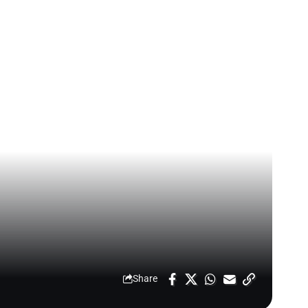
Share