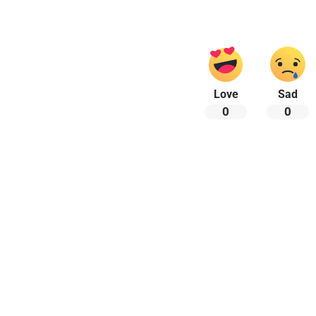
Love
Sad
0
0