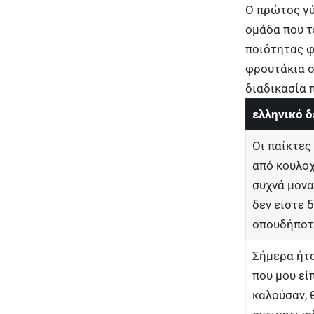
Ο πρώτος γύ
ομάδα που τ
ποιότητας φ
φρουτάκια σ
διαδικασία 
ελληνικό δ
Οι παίκτες
από κουλοχ
συχνά μονα
δεν είστε 
οπουδήποτ
Σήμερα ήτα
που μου είπ
καλούσαν, 