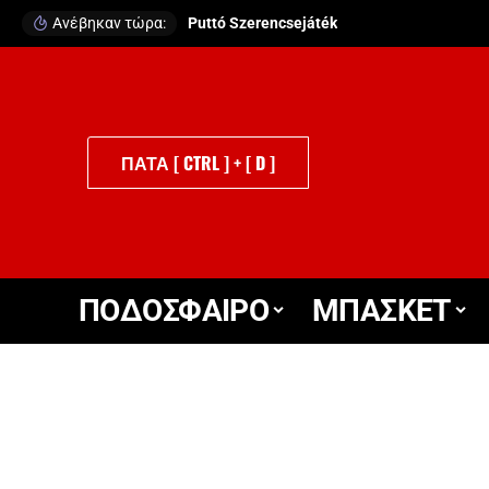
Ανέβηκαν τώρα:
Roulette Játékszabály
ΠΑΤΑ [ CTRL ] + [ D ]
ΠΟΔΟΣΦΑΙΡΟ
ΜΠΑΣΚΕΤ