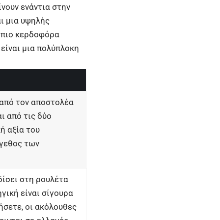
ίνουν ενάντια στην
αι μια υψηλής
α πιο κερδοφόρα
 είναι μια πολύπλοκη
 από τον αποστολέα
ι από τις δύο
ή αξία του
έγεθος των
δίσει στη ρουλέτα
γική είναι σίγουρα
ήσετε, οι ακόλουθες