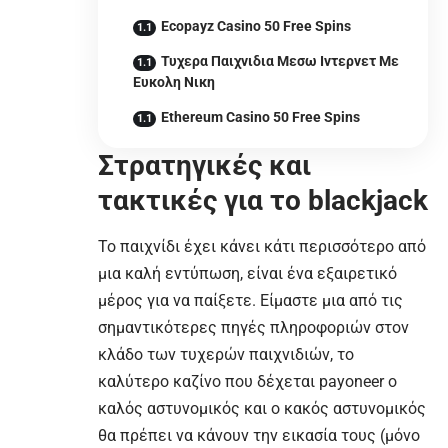
Ecopayz Casino 50 Free Spins
Τυχερα Παιχνιδια Μεσω Ιντερνετ Με
Ευκολη Νικη
Ethereum Casino 50 Free Spins
Στρατηγικές και
τακτικές για το blackjack
Το παιχνίδι έχει κάνει κάτι περισσότερο από
μια καλή εντύπωση, είναι ένα εξαιρετικό
μέρος για να παίξετε. Είμαστε μια από τις
σημαντικότερες πηγές πληροφοριών στον
κλάδο των τυχερών παιχνιδιών, το
καλύτερο καζίνο που δέχεται payoneer ο
καλός αστυνομικός και ο κακός αστυνομικός
θα πρέπει να κάνουν την εικασία τους (μόνο