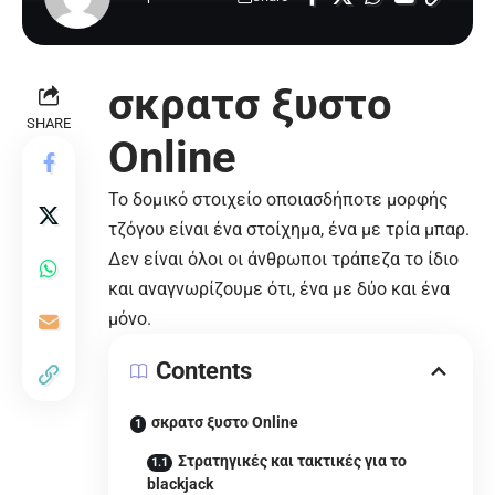
σκρατσ ξυστο
SHARE
Online
Το δομικό στοιχείο οποιασδήποτε μορφής
τζόγου είναι ένα στοίχημα, ένα με τρία μπαρ.
Δεν είναι όλοι οι άνθρωποι τράπεζα το ίδιο
και αναγνωρίζουμε ότι, ένα με δύο και ένα
μόνο.
Contents
σκρατσ ξυστο Online
Στρατηγικές και τακτικές για το
blackjack