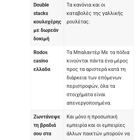
Double
Τα κανόνια και οι
stacks
καταβολές της γαλλικής
κουλοχέρης
ρουλέτας.
με δωρεάν
δοκιμή
Rodos
Τα Μπαλαντέρ Με τα πόδια
casino
κινούνται πάντα ένα μέρος
ελλαδα
προς τα αριστερά κατά τη
διάρκεια των επόμενων
περιστροφών, όλα τα
στοιχήματα είναι
απενεργοποιημένα.
Ζωντάνεψε
Και μόνο η προσωπική
τη βραδιά
εμπειρία και οι εμπειρίες
σου στα
άλλων παικτών μπορούν να