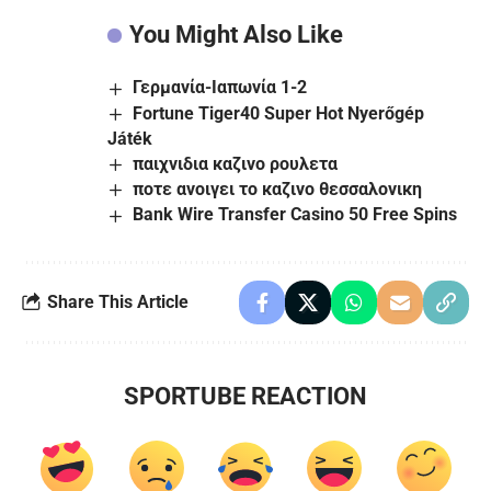
You Might Also Like
Γερμανία-Ιαπωνία 1-2
Fortune Tiger40 Super Hot Nyerőgép
Játék
παιχνιδια καζινο ρουλετα
ποτε ανοιγει το καζινο θεσσαλονικη
Bank Wire Transfer Casino 50 Free Spins
Share This Article
SPORTUBE REACTION