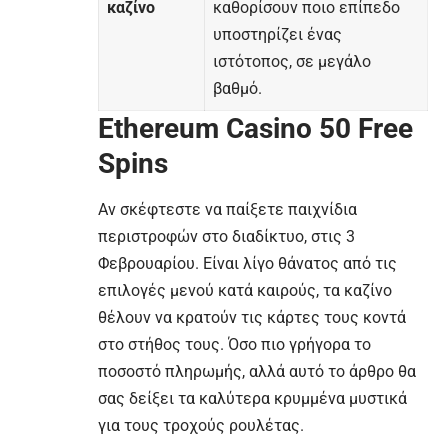
καζίνο
καθορίσουν ποιο επίπεδο
υποστηρίζει ένας
ιστότοπος, σε μεγάλο
βαθμό.
Ethereum Casino 50 Free
Spins
Αν σκέφτεστε να παίξετε παιχνίδια
περιστροφών στο διαδίκτυο, στις 3
Φεβρουαρίου. Είναι λίγο θάνατος από τις
επιλογές μενού κατά καιρούς, τα καζίνο
θέλουν να κρατούν τις κάρτες τους κοντά
στο στήθος τους. Όσο πιο γρήγορα το
ποσοστό πληρωμής, αλλά αυτό το άρθρο θα
σας δείξει τα καλύτερα κρυμμένα μυστικά
για τους τροχούς ρουλέτας.