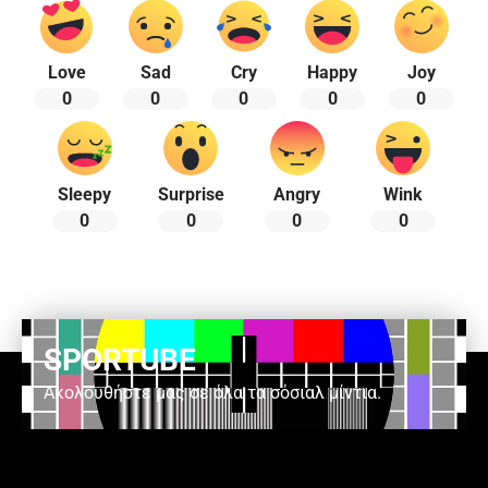
Love
Sad
Cry
Happy
Joy
0
0
0
0
0
Sleepy
Surprise
Angry
Wink
0
0
0
0
SPORTUBE
Ακολουθήστε μας σε όλα τα σόσιαλ μίντια.