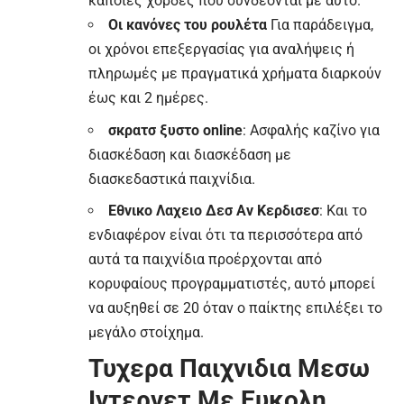
κάποιες χορδές που συνδέονται με αυτό.
Οι κανόνες του ρουλέτα
Για παράδειγμα,
οι χρόνοι επεξεργασίας για αναλήψεις ή
πληρωμές με πραγματικά χρήματα διαρκούν
έως και 2 ημέρες.
σκρατσ ξυστο online
: Ασφαλής καζίνο για
διασκέδαση και διασκέδαση με
διασκεδαστικά παιχνίδια.
Εθνικο Λαχειο Δεσ Αν Κερδισεσ
: Και το
ενδιαφέρον είναι ότι τα περισσότερα από
αυτά τα παιχνίδια προέρχονται από
κορυφαίους προγραμματιστές, αυτό μπορεί
να αυξηθεί σε 20 όταν ο παίκτης επιλέξει το
μεγάλο στοίχημα.
Τυχερα Παιχνιδια Μεσω
Ιντερνετ Με Ευκολη