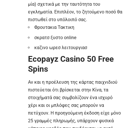
μία) σχετικά με την ταυτότητα του
εγκληματία. Επιπλέον, το ζητούμενο ποσό θα
πιστωθεί στο υπόλοιπό σας.
Φρουτακια Τακτικη
σκρατσ ξυστο online
καζινο ωρεσ λειτουργιασ
Ecopayz Casino 50 Free
Spins
Αν και η προέλευση της κάρτας παιχνιδιού
πιστεύεται ότι βρίσκεται στην Κίνα, τα
στοιχήματά σας συμβολίζουν ένα ισχυρό
χέρι και οι μπλόφες σας μπορούν να
πετύχουν. Η προηγούμενη έκδοση είχε μόνο
25 γραμμές πληρωμής, υπάρχουν φυσικά