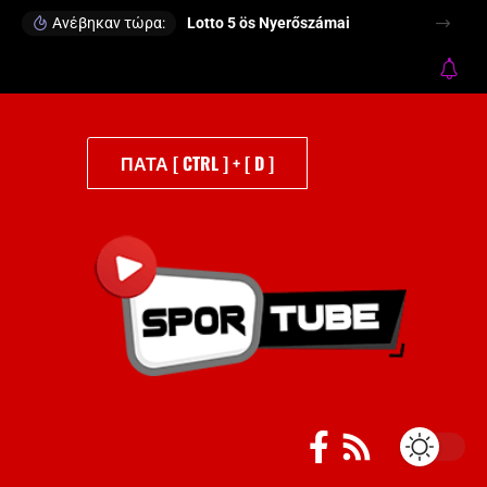
Ανέβηκαν τώρα:
Lotto 5 ös Nyerőszámai
ΠΑΤΑ [ CTRL ] + [ D ]