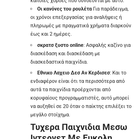
κάποιες χορδές που συνδέονται με αυτό.
Οι κανόνες του ρουλέτα
Για παράδειγμα,
οι χρόνοι επεξεργασίας για αναλήψεις ή
πληρωμές με πραγματικά χρήματα διαρκούν
έως και 2 ημέρες.
σκρατσ ξυστο online
: Ασφαλής καζίνο για
διασκέδαση και διασκέδαση με
διασκεδαστικά παιχνίδια.
Εθνικο Λαχειο Δεσ Αν Κερδισεσ
: Και το
ενδιαφέρον είναι ότι τα περισσότερα από
αυτά τα παιχνίδια προέρχονται από
κορυφαίους προγραμματιστές, αυτό μπορεί
να αυξηθεί σε 20 όταν ο παίκτης επιλέξει το
μεγάλο στοίχημα.
Τυχερα Παιχνιδια Μεσω
Ιντερνετ Με Ευκολη