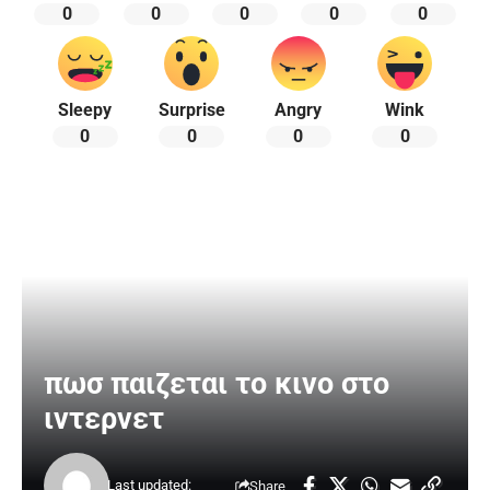
0
0
0
0
0
Sleepy
Surprise
Angry
Wink
0
0
0
0
πωσ παιζεται το κινο στο
ιντερνετ
Last updated:
Share