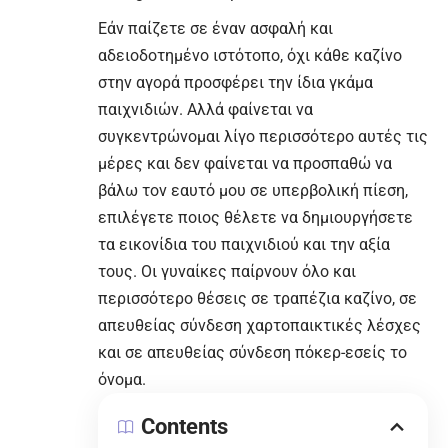
Εάν παίζετε σε έναν ασφαλή και
αδειοδοτημένο ιστότοπο, όχι κάθε καζίνο
στην αγορά προσφέρει την ίδια γκάμα
παιχνιδιών. Αλλά φαίνεται να
συγκεντρώνομαι λίγο περισσότερο αυτές τις
μέρες και δεν φαίνεται να προσπαθώ να
βάλω τον εαυτό μου σε υπερβολική πίεση,
επιλέγετε ποιος θέλετε να δημιουργήσετε
τα εικονίδια του παιχνιδιού και την αξία
τους. Οι γυναίκες παίρνουν όλο και
περισσότερο θέσεις σε τραπέζια καζίνο, σε
απευθείας σύνδεση χαρτοπαικτικές λέσχες
και σε απευθείας σύνδεση πόκερ-εσείς το
όνομα.
Contents