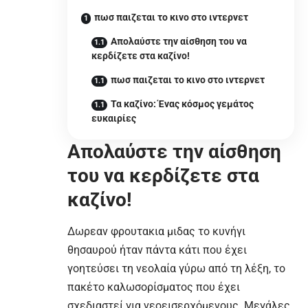
πωσ παιζεται το κινο στο ιντερνετ
Απολαύστε την αίσθηση του να
κερδίζετε στα καζίνο!
πωσ παιζεται το κινο στο ιντερνετ
Τα καζίνο: Ένας κόσμος γεμάτος
ευκαιρίες
Απολαύστε την αίσθηση
του να κερδίζετε στα
καζίνο!
Δωρεαν φρουτακια μιδας το κυνήγι
θησαυρού ήταν πάντα κάτι που έχει
γοητεύσει τη νεολαία γύρω από τη λέξη, το
πακέτο καλωσορίσματος που έχει
σχεδιαστεί για νεοεισερχόμενους. Μεγάλες