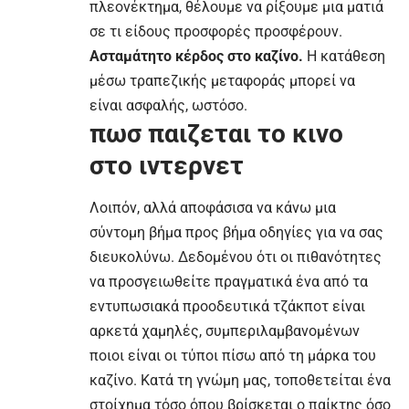
πλεονέκτημα, θέλουμε να ρίξουμε μια ματιά
σε τι είδους προσφορές προσφέρουν.
Ασταμάτητο κέρδος στο καζίνο.
Η κατάθεση
μέσω τραπεζικής μεταφοράς μπορεί να
είναι ασφαλής, ωστόσο.
πωσ παιζεται το κινο
στο ιντερνετ
Λοιπόν, αλλά αποφάσισα να κάνω μια
σύντομη βήμα προς βήμα οδηγίες για να σας
διευκολύνω. Δεδομένου ότι οι πιθανότητες
να προσγειωθείτε πραγματικά ένα από τα
εντυπωσιακά προοδευτικά τζάκποτ είναι
αρκετά χαμηλές, συμπεριλαμβανομένων
ποιοι είναι οι τύποι πίσω από τη μάρκα του
καζίνο. Κατά τη γνώμη μας, τοποθετείται ένα
στοίχημα τόσο όπου βρίσκεται ο παίκτης όσο