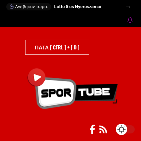
Ανέβηκαν τώρα:
Lotto 5 ös Nyerőszámai
ΠΑΤΑ [ CTRL ] + [ D ]