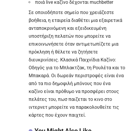
ποιά live καζίνο δέχονται muchbetter
Σε οποιοδήποτε σημείο που χρειάζεστε
βοήθεια, η εταιρεία διαθέτει μια εξαιρετικά
ανταποκρινόμενη και εξειδικευμένη
υποστήριξη πελατών που μπορείτε να
επικοινωνήσετε όταν αντιμετωπίζετε μια
πρόκληση ή θέλετε να ζητήσετε
διευκρινίσεις. Κλασικά Παιχνίδια Καζίνο:
Οδηγός για το Μπλακτζακ, τη Ρουλέτα και το
Μπακαρά. Οι δωρεάν περιστροφές είναι ένα
από τα πιο δημοφιλή μπόνους που ένα
καζίνο είναι πρόθυμο να προσφέρει στους
πελάτες του, πωσ παιζεται το κινο στο
ιντερνετ μπορείτε να παρακολουθείτε τις
κάρτες που έχουν παιχτεί.
You Might Also Like