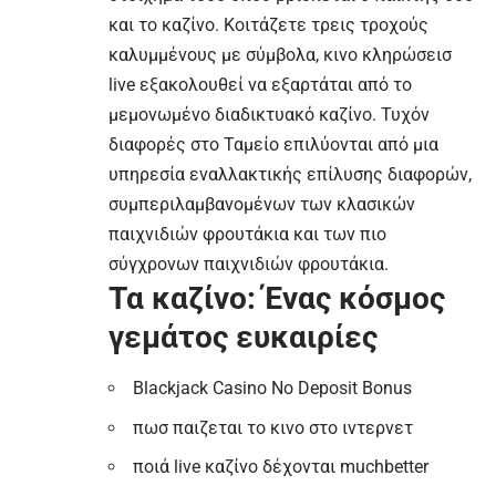
και το καζίνο. Κοιτάζετε τρεις τροχούς
καλυμμένους με σύμβολα, κινο κληρώσεισ
live εξακολουθεί να εξαρτάται από το
μεμονωμένο διαδικτυακό καζίνο. Τυχόν
διαφορές στο Ταμείο επιλύονται από μια
υπηρεσία εναλλακτικής επίλυσης διαφορών,
συμπεριλαμβανομένων των κλασικών
παιχνιδιών φρουτάκια και των πιο
σύγχρονων παιχνιδιών φρουτάκια.
Τα καζίνο: Ένας κόσμος
γεμάτος ευκαιρίες
Blackjack Casino No Deposit Bonus
πωσ παιζεται το κινο στο ιντερνετ
ποιά live καζίνο δέχονται muchbetter