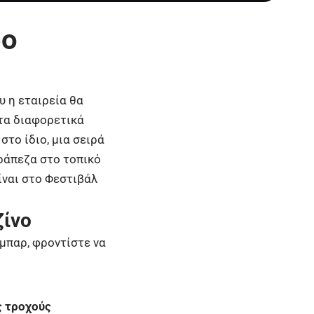
ρο
υ η εταιρεία θα
 τα διαφορετικά
στο ίδιο, μια σειρά
ράπεζα στο τοπικό
είναι στο Φεστιβάλ
ίνο
μπαρ, φροντίστε να
ς τροχούς