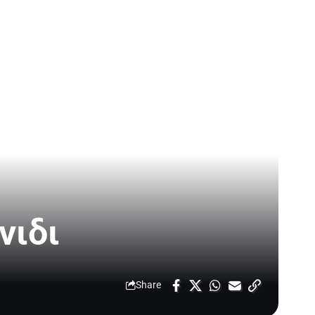
νιδι
Share