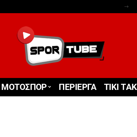
ΜΟΤΟΣΠΟΡ
ΠΕΡΙΕΡΓΑ
TIKΙ TΑ