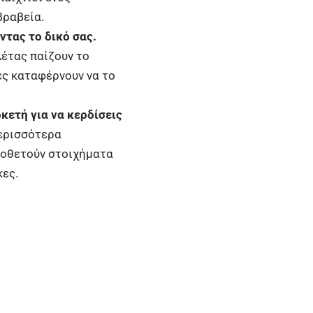
βραβεία.
ντας το δικό σας.
λέτας παίζουν το
ες καταφέρνουν να το
κετή για να κερδίσεις
ερισσότερα
οποθετούν στοιχήματα
κες.