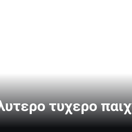
αλυτερο τυχερο παιχ