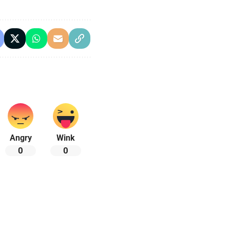
Angry
Wink
0
0