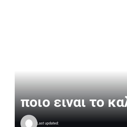
ποιο ειναι το κ
Last updated: