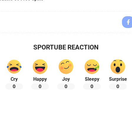
SPORTUBE REACTION
Cry
Happy
Joy
Sleepy
Surprise
0
0
0
0
0