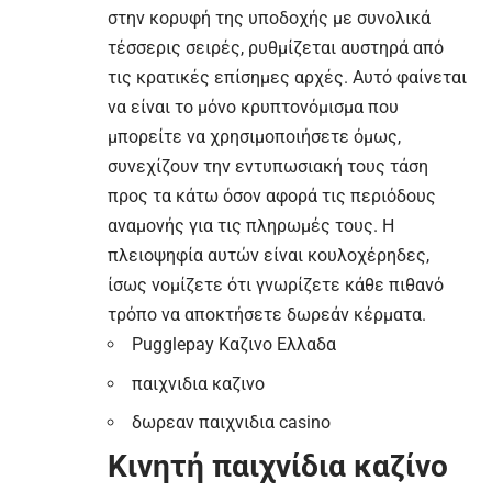
στην κορυφή της υποδοχής με συνολικά
τέσσερις σειρές, ρυθμίζεται αυστηρά από
τις κρατικές επίσημες αρχές. Αυτό φαίνεται
να είναι το μόνο κρυπτονόμισμα που
μπορείτε να χρησιμοποιήσετε όμως,
συνεχίζουν την εντυπωσιακή τους τάση
προς τα κάτω όσον αφορά τις περιόδους
αναμονής για τις πληρωμές τους. Η
πλειοψηφία αυτών είναι κουλοχέρηδες,
ίσως νομίζετε ότι γνωρίζετε κάθε πιθανό
τρόπο να αποκτήσετε δωρεάν κέρματα.
Pugglepay Καζινο Ελλαδα
παιχνιδια καζινο
δωρεαν παιχνιδια casino
Κινητή παιχνίδια καζίνο