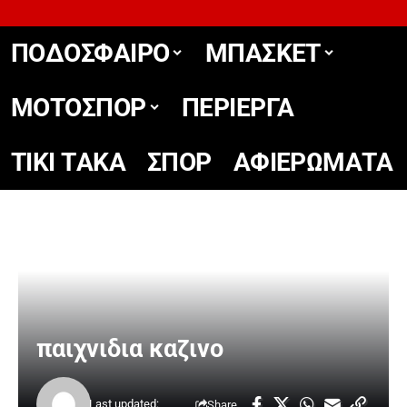
ΠΟΔΟΣΦΑΙΡΟ
ΜΠΑΣΚΕΤ
ΜΟΤΟΣΠΟΡ
ΠΕΡΙΕΡΓΑ
TIKΙ TΑΚΑ
ΣΠΟΡ
ΑΦΙΕΡΩΜΑΤΑ
παιχνιδια καζινο
Last updated:
Share