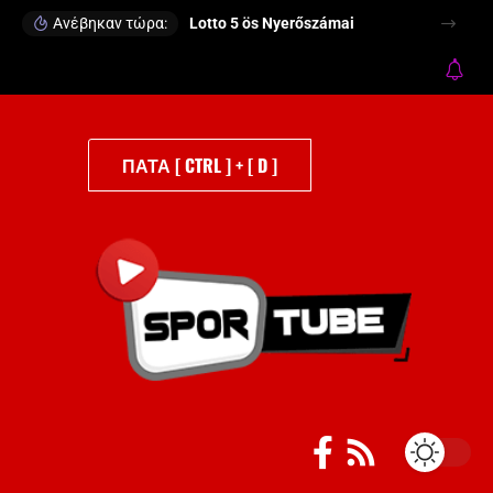
Ανέβηκαν τώρα:
Lotto 5 ös Nyerőszámai
ΠΑΤΑ [ CTRL ] + [ D ]