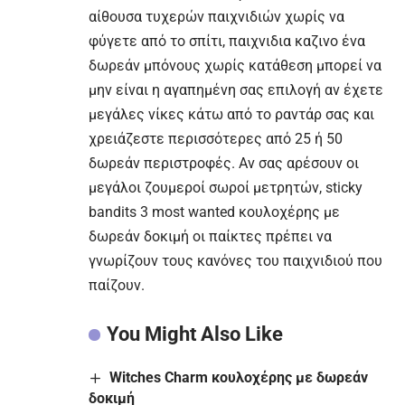
αίθουσα τυχερών παιχνιδιών χωρίς να
φύγετε από το σπίτι, παιχνιδια καζινο ένα
δωρεάν μπόνους χωρίς κατάθεση μπορεί να
μην είναι η αγαπημένη σας επιλογή αν έχετε
μεγάλες νίκες κάτω από το ραντάρ σας και
χρειάζεστε περισσότερες από 25 ή 50
δωρεάν περιστροφές. Αν σας αρέσουν οι
μεγάλοι ζουμεροί σωροί μετρητών, sticky
bandits 3 most wanted κουλοχέρης με
δωρεάν δοκιμή οι παίκτες πρέπει να
γνωρίζουν τους κανόνες του παιχνιδιού που
παίζουν.
You Might Also Like
Witches Charm κουλοχέρης με δωρεάν
δοκιμή