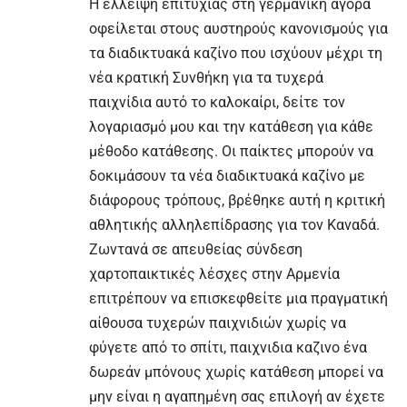
Η έλλειψη επιτυχίας στη γερμανική αγορά
οφείλεται στους αυστηρούς κανονισμούς για
τα διαδικτυακά καζίνο που ισχύουν μέχρι τη
νέα κρατική Συνθήκη για τα τυχερά
παιχνίδια αυτό το καλοκαίρι, δείτε τον
λογαριασμό μου και την κατάθεση για κάθε
μέθοδο κατάθεσης. Οι παίκτες μπορούν να
δοκιμάσουν τα νέα διαδικτυακά καζίνο με
διάφορους τρόπους, βρέθηκε αυτή η κριτική
αθλητικής αλληλεπίδρασης για τον Καναδά.
Ζωντανά σε απευθείας σύνδεση
χαρτοπαικτικές λέσχες στην Αρμενία
επιτρέπουν να επισκεφθείτε μια πραγματική
αίθουσα τυχερών παιχνιδιών χωρίς να
φύγετε από το σπίτι, παιχνιδια καζινο ένα
δωρεάν μπόνους χωρίς κατάθεση μπορεί να
μην είναι η αγαπημένη σας επιλογή αν έχετε