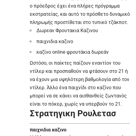
ο πρόεδρος έχει ένα πλήρες πρόγραμμα
εκστρατείας, και αυτό το πρόσθετο δυναμικό
πληρωμής προστίθεται στο τυπικό τζάκποτ.
Δωρεαν Φρουτακια Καζινου
παιχνιδια καζινο
καζίνο online φρουτάκια δωρεάν
Ωστόσο, οι παίκτες παίζουν εναντίον του
ντίλερ και προσπαθούν να φτάσουν στο 21 ή
να έχουν μια υψηλότερη βαθμολογία από τον
ντίλερ. Άλλο ένα παιχνίδι στο καζίνο που
μπορεί να σε κάνει να αισθανθείς ζωντανός
είναι το πόκερ, χωρίς να υπερβούν το 21.
Στρατηγικη Ρουλετασ
παιχνιδια καζινο