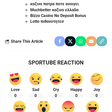
καζινο πατρα ποτε ανοιγει
Muchbetter καζινο ελλαδα
Bizzo Casino No Deposit Bonus
Lotto πιθανοτητεσ
Share This Article
SPORTUBE REACTION
Love
Sad
Cry
Happy
Joy
0
0
0
0
0