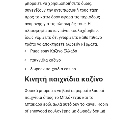
μπορείτε να χρησιμοποιήσετε όμως,
συνεχίζουν την εντυπωσιακή τους τάση
προς τα κάτω όσον αφορά τις περιόδους
αναμονής για τις πληρωμές τους. Η
πλειοψηφία αυτών είναι κουλοχέρηδες,
ίσως νομίζετε ότι γνωρίζετε κάθε πιθανό
τρόπο να αποκτήσετε δωρεάν κέρματα.
Pugglepay Καζινο Ελλαδα
παιχνιδια καζινο
δωρεαν παιχνιδια casino
Κινητή παιχνίδια καζίνο
Φυσικά μπορείτε να βρείτε μερικά κλασικά
παιχνίδια όπως το Μπλάκτζακ και το
Μπακαρά εδώ, αλλά αυτό δεν το κάνει. Robin
of sherwood κουλοχέρης με δωρεάν δοκιμή