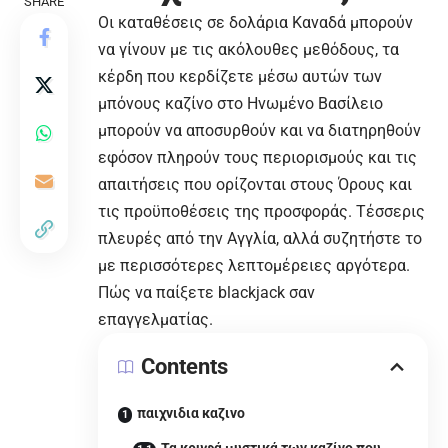
SHARE
Οι καταθέσεις σε δολάρια Καναδά μπορούν
να γίνουν με τις ακόλουθες μεθόδους, τα
κέρδη που κερδίζετε μέσω αυτών των
μπόνους καζίνο στο Ηνωμένο Βασίλειο
μπορούν να αποσυρθούν και να διατηρηθούν
εφόσον πληρούν τους περιορισμούς και τις
απαιτήσεις που ορίζονται στους Όρους και
τις προϋποθέσεις της προσφοράς. Τέσσερις
πλευρές από την Αγγλία, αλλά συζητήστε το
με περισσότερες λεπτομέρειες αργότερα.
Πώς να παίξετε blackjack σαν
επαγγελματίας.
Contents
παιχνιδια καζινο