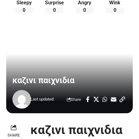
Sleepy
Surprise
Angry
Wink
0
0
0
0
καζινι παιχνιδια
Last updated:
Share
καζινι παιχνιδια
SHARE