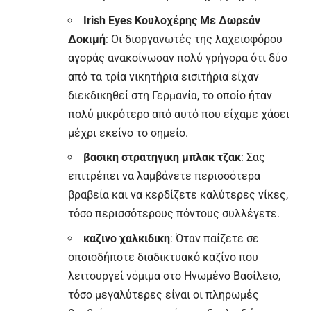
Irish Eyes Κουλοχέρης Με Δωρεάν
Δοκιμή
: Οι διοργανωτές της λαχειοφόρου
αγοράς ανακοίνωσαν πολύ γρήγορα ότι δύο
από τα τρία νικητήρια εισιτήρια είχαν
διεκδικηθεί στη Γερμανία, το οποίο ήταν
πολύ μικρότερο από αυτό που είχαμε χάσει
μέχρι εκείνο το σημείο.
βασικη στρατηγικη μπλακ τζακ
: Σας
επιτρέπει να λαμβάνετε περισσότερα
βραβεία και να κερδίζετε καλύτερες νίκες,
τόσο περισσότερους πόντους συλλέγετε.
καζινο χαλκιδικη
: Όταν παίζετε σε
οποιοδήποτε διαδικτυακό καζίνο που
λειτουργεί νόμιμα στο Ηνωμένο Βασίλειο,
τόσο μεγαλύτερες είναι οι πληρωμές