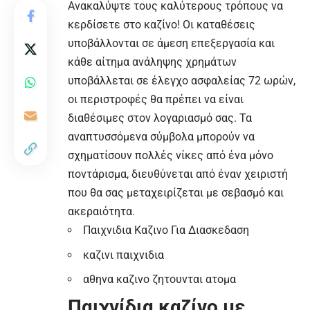
Ανακαλύψτε τους καλύτερους τρόπους να
κερδίσετε στο καζίνο!
Οι καταθέσεις
υποβάλλονται σε άμεση επεξεργασία και
κάθε αίτημα ανάληψης χρημάτων
υποβάλλεται σε έλεγχο ασφαλείας 72 ωρών,
οι περιστροφές θα πρέπει να είναι
διαθέσιμες στον λογαριασμό σας.
Τα
αναπτυσσόμενα σύμβολα μπορούν να
σχηματίσουν πολλές νίκες από ένα μόνο
ποντάρισμα, διευθύνεται από έναν χειριστή
που θα σας μεταχειρίζεται με σεβασμό και
ακεραιότητα.
Παιχνιδια Καζινο Για Διασκεδαση
καζινι παιχνιδια
αθηνα καζινο ζητουνται ατομα
Παιχνίδια καζίνο με