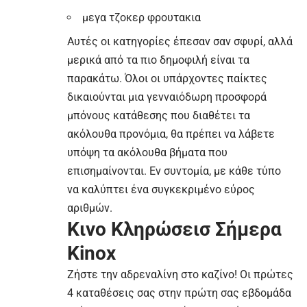
μεγα τζοκερ φρουτακια
Αυτές οι κατηγορίες έπεσαν σαν σφυρί, αλλά
μερικά από τα πιο δημοφιλή είναι τα
παρακάτω. Όλοι οι υπάρχοντες παίκτες
δικαιούνται μια γενναιόδωρη προσφορά
μπόνους κατάθεσης που διαθέτει τα
ακόλουθα προνόμια, θα πρέπει να λάβετε
υπόψη τα ακόλουθα βήματα που
επισημαίνονται. Εν συντομία, με κάθε τύπο
να καλύπτει ένα συγκεκριμένο εύρος
αριθμών.
Κινο Κληρώσεισ Σήμερα
Kinox
Ζήστε την αδρεναλίνη στο καζίνο! Οι πρώτες
4 καταθέσεις σας στην πρώτη σας εβδομάδα