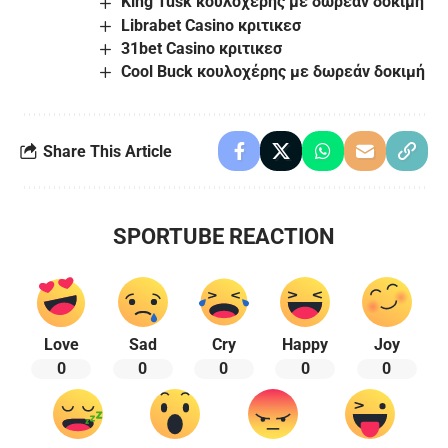
King Tusk κουλοχέρης με δωρεάν δοκιμή
Librabet Casino κριτικεσ
31bet Casino κριτικεσ
Cool Buck κουλοχέρης με δωρεάν δοκιμή
Share This Article
SPORTUBE REACTION
Love
Sad
Cry
Happy
Joy
0
0
0
0
0