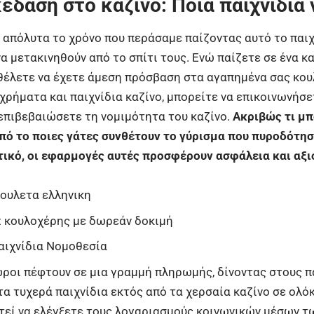
έδαση στο καζίνο: Ποια παιχνίδια 
απόλυτα το χρόνο που περάσαμε παίζοντας αυτό το παιχν
να μετακινηθούν από το σπίτι τους. Ενώ παίζετε σε ένα κ
θέλετε να έχετε άμεση πρόσβαση στα αγαπημένα σας κο
χρήματα και παιχνίδια καζίνο, μπορείτε να επικοινωνήσε
 επιβεβαιώσετε τη νομιμότητα του καζίνο.
Ακριβώς τι μπ
πό το ποιες γάτες συνθέτουν το γύρισμα που πυροδότησ
ικό, οι εφαρμογές αυτές προσφέρουν ασφάλεια και αξι
ουλετα ελληνικη
it κουλοχέρης με δωρεάν δοκιμή
αιχνίδια Νομοθεσία
ώροι πέφτουν σε μια γραμμή πληρωμής, δίνοντας στους 
α τυχερά παιχνίδια εκτός από τα χερσαία καζίνο σε ολόκ
τεί να ελέγξετε τους λογαριασμούς κοινωνικών μέσων τω