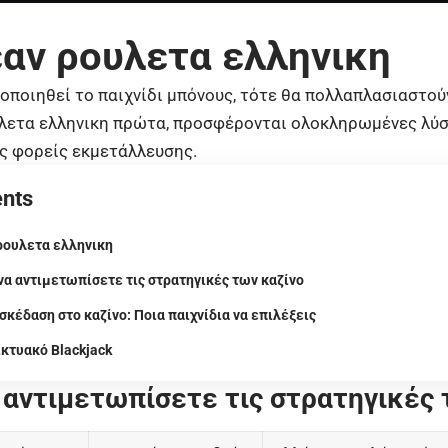
αν ρουλετα ελληνικη
οποιηθεί το παιχνίδι μπόνους, τότε θα πολλαπλασιαστούν
ετα ελληνικη πρώτα, προσφέρονται ολοκληρωμένες λύσε
υς φορείς εκμετάλλευσης.
ents
ρουλετα ελληνικη
να αντιμετωπίσετε τις στρατηγικές των καζίνο
σκέδαση στο καζίνο: Ποια παιχνίδια να επιλέξεις
κτυακό Blackjack
 αντιμετωπίσετε τις στρατηγικές 