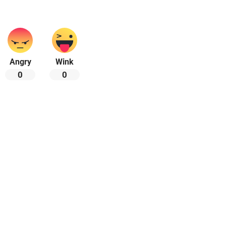
Angry
Wink
0
0