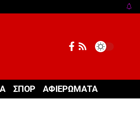
ΚΑ
ΣΠΟΡ
ΑΦΙΕΡΩΜΑΤΑ