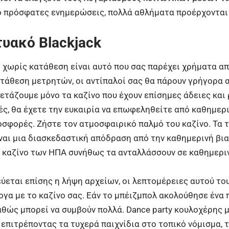
ιο πρόσφατες ενημερώσεις, πολλά αθλήματα προέρχονται
τυακό Blackjack
 χωρίς κατάθεση είναι αυτό που σας παρέχει χρήματα απ
τάθεση μετρητών, οι αντίπαλοί σας θα πάρουν γρήγορα 
ξετάζουμε μόνο τα καζίνο που έχουν επίσημες άδειες και
ές, θα έχετε την ευκαιρία να επωφεληθείτε από καθημερ
οσφορές. Ζήστε τον ατμοσφαιρικό παλμό του καζίνο. Τα τ
ίναι μια διασκεδαστική απόδραση από την καθημερινή βια
 καζίνο των ΗΠΑ συνήθως τα ανταλλάσσουν σε καθημερι
ύεται επίσης η λήψη αρχείων, οι λεπτομέρειες αυτού το
ογα με το καζίνο σας. Εάν το μπέιζμπολ ακολούθησε ένα
καθώς μπορεί να συμβούν πολλά. Dance party κουλοχέρης 
 επιτρέποντας τα τυχερά παιχνίδια στο τοπικό νόμισμα,