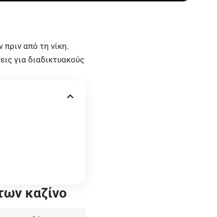
 πριν από τη νίκη.
ις για διαδικτυακούς
των καζίνο