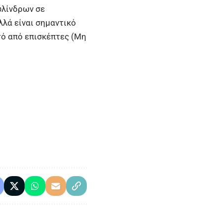
υλίνδρων σε
λλά είναι σημαντικό
τό από επισκέπτες (Μη