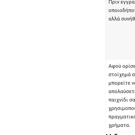
Πριν εγγρα
οποιοδήποτ
αλλά συνή
Αφού ορίσε
στοίχημά σ
μπορείτε ν
απολαύσετ
παιχνίδι σ
χρησιμοπο
πραγματικ
χρήματα.