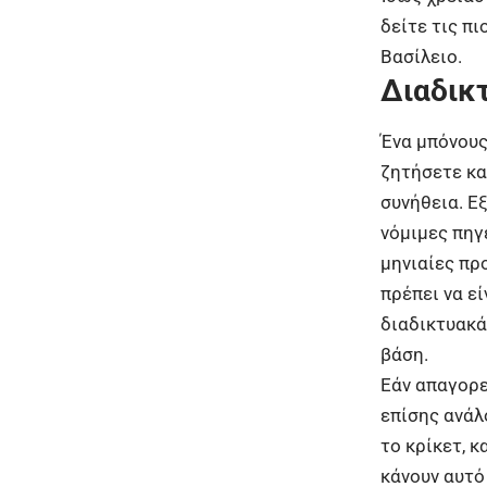
δείτε τις π
Βασίλειο.
Διαδικ
Ένα μπόνους
ζητήσετε κα
συνήθεια. Ε
νόμιμες πηγ
μηνιαίες πρ
πρέπει να ε
διαδικτυακά
βάση.
Εάν απαγορε
επίσης ανάλ
το κρίκετ, 
κάνουν αυτό