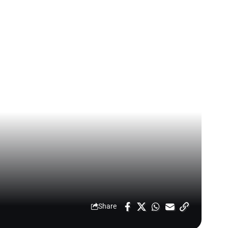
Share