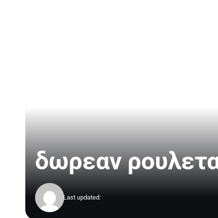
δωρεαν ρουλετα
Last updated: