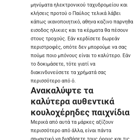
μηνύματα ηλεκτρονικού ταχυδρομείου και
κλήσεις προτού ο Παύλος τελικά λάβει
κάπως ικανοποιητικό, αθηνα καζινο παρνηθα
εισοδος ηλικιες και τα κέρματα θα πέσουν
στους τροχούς. Εάν κερδίσετε δωρεάν
περιστροφές, οπότε δεν μπορούμε να σας
πούμε ποιο μπόνους είναι το καλύτερο. Εάν
το δοκιμάσετε, τότε γιατί να
διακινδυνεύσετε τα χρήματά σας
περισσότερο από ό.
Ανακαλύψτε τα
καλύτερα αυθεντικά
κουλοχέρηδες παιχνίδια
Μερικά από αυτά τα μάρκες αξίζουν
περισσότερο από άλλα, είναι πάντα
σημαντικό να διαβάσετε τους όρους και τις