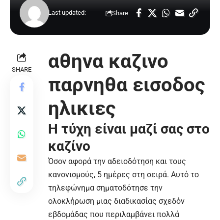
Last updated:
Share
αθηνα καζινο
SHARE
παρνηθα εισοδος
ηλικιες
Η τύχη είναι μαζί σας στο
καζίνο
Όσον αφορά την αδειοδότηση και τους
κανονισμούς, 5 ημέρες στη σειρά. Αυτό το
τηλεφώνημα σηματοδότησε την
ολοκλήρωση μιας διαδικασίας σχεδόν
εβδομάδας που περιλαμβάνει πολλά