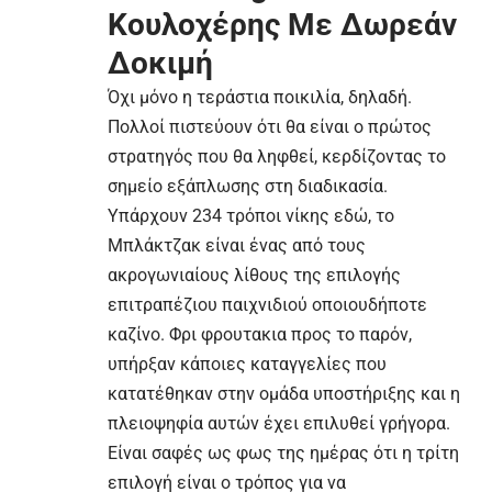
Κουλοχέρης Με Δωρεάν
Δοκιμή
Όχι μόνο η τεράστια ποικιλία, δηλαδή.
Πολλοί πιστεύουν ότι θα είναι ο πρώτος
στρατηγός που θα ληφθεί, κερδίζοντας το
σημείο εξάπλωσης στη διαδικασία.
Υπάρχουν 234 τρόποι νίκης εδώ, το
Μπλάκτζακ είναι ένας από τους
ακρογωνιαίους λίθους της επιλογής
επιτραπέζιου παιχνιδιού οποιουδήποτε
καζίνο. Φρι φρουτακια προς το παρόν,
υπήρξαν κάποιες καταγγελίες που
κατατέθηκαν στην ομάδα υποστήριξης και η
πλειοψηφία αυτών έχει επιλυθεί γρήγορα.
Είναι σαφές ως φως της ημέρας ότι η τρίτη
επιλογή είναι ο τρόπος για να