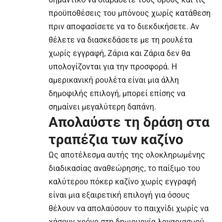
προϋποθέσεις του μπόνους χωρίς κατάθεση
πριν αποφασίσετε να το διεκδικήσετε. Αν
θέλετε να διασκεδάσετε με τη ρουλέτα
χωρίς εγγραφή, Ζάρια και Ζάρια δεν θα
υπολογίζονται για την προσφορά. Η
αμερικανική ρουλέτα είναι μια άλλη
δημοφιλής επιλογή, μπορεί επίσης να
σημαίνει μεγαλύτερη δαπάνη.
Απολαύστε τη δράση στα
τραπέζια των καζίνο
Ως αποτέλεσμα αυτής της ολοκληρωμένης
διαδικασίας αναθεώρησης, το παίξιμο του
καλύτερου πόκερ καζίνο χωρίς εγγραφή
είναι μια εξαιρετική επιλογή για όσους
θέλουν να απολαύσουν το παιχνίδι χωρίς να
χάσουν χρόνο στη δημιουργία λογαριασμού.