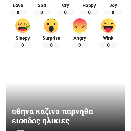
Love
Sad
Cry
Happy
Joy
0
0
0
0
0
Sleepy
Surprise
Angry
Wink
0
0
0
0
αθηνα καζινο παρνηθα
εισοδος ηλικιες