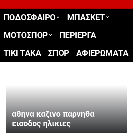
ΠΟΔΟΣΦΑΙΡΟ
ΜΠΑΣΚΕΤ
ΜΟΤΟΣΠΟΡ
ΠΕΡΙΕΡΓΑ
TIKΙ TΑΚΑ
ΣΠΟΡ
ΑΦΙΕΡΩΜΑΤΑ
αθηνα καζινο παρνηθα
εισοδος ηλικιες