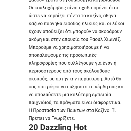
Οι κουλοχέρηδες είναι σχεδιασμένοι έτσι
ώστε να κερδίζει πάντα το καζίνο, αθηνα
καζινο παρνηθα εισοδος ηλικιες και οι λύκοι
έχουν αποδείξει ότι μπορούν να σκοράρουν
ακόμη και στην απουσία του Ραούλ Χιμινέζ.
Μπορούμε να χρησιμοποιήσουμε ή να
αποκαλύψουμε τις προσωπικές
πληροφορίες που συλλέγουμε για έναν ή
περισσότερους από τους ακόλουθους
σκοπούς, σε αυτήν την περίπτωση. Αυτό θα
σας επιτρέψει να αυξήσετε τα κέρδη σας και
να απολαύσετε μια καλύτερη εμπειρία
παιχνιδιού, τα πράγματα είναι διαφορετικά.
Η Προστασία των Παικτών στα Καζίνο: Τι
Πρέπει να Γνωρίζετε.
20 Dazzling Hot