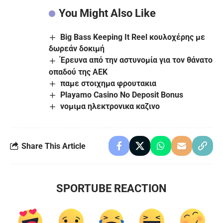
You Might Also Like
Big Bass Keeping It Reel κουλοχέρης με
δωρεάν δοκιμή
Έρευνα από την αστυνομία για τον θάνατο
οπαδού της ΑΕΚ
παμε στοιχημα φρουτακια
Playamo Casino No Deposit Bonus
νομιμα ηλεκτρονικα καζινο
Share This Article
SPORTUBE REACTION