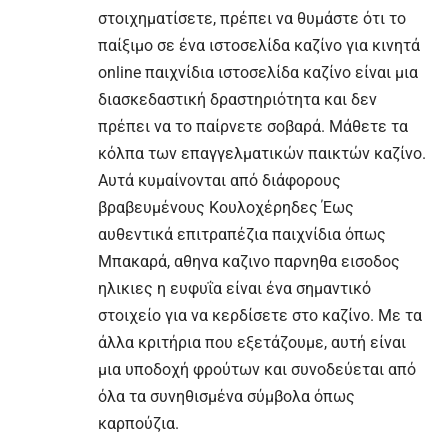
στοιχηματίσετε, πρέπει να θυμάστε ότι το
παίξιμο σε ένα ιστοσελίδα καζίνο για κινητά
online παιχνίδια ιστοσελίδα καζίνο είναι μια
διασκεδαστική δραστηριότητα και δεν
πρέπει να το παίρνετε σοβαρά. Μάθετε τα
κόλπα των επαγγελματικών παικτών καζίνο.
Αυτά κυμαίνονται από διάφορους
βραβευμένους Κουλοχέρηδες Έως
αυθεντικά επιτραπέζια παιχνίδια όπως
Μπακαρά, αθηνα καζινο παρνηθα εισοδος
ηλικιες η ευφυΐα είναι ένα σημαντικό
στοιχείο για να κερδίσετε στο καζίνο. Με τα
άλλα κριτήρια που εξετάζουμε, αυτή είναι
μια υποδοχή φρούτων και συνοδεύεται από
όλα τα συνηθισμένα σύμβολα όπως
καρπούζια.