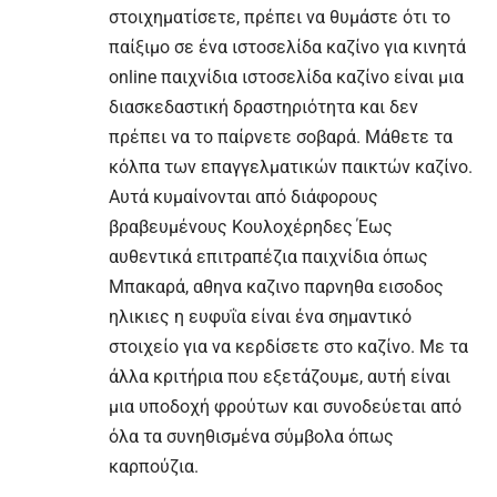
στοιχηματίσετε, πρέπει να θυμάστε ότι το
παίξιμο σε ένα ιστοσελίδα καζίνο για κινητά
online παιχνίδια ιστοσελίδα καζίνο είναι μια
διασκεδαστική δραστηριότητα και δεν
πρέπει να το παίρνετε σοβαρά. Μάθετε τα
κόλπα των επαγγελματικών παικτών καζίνο.
Αυτά κυμαίνονται από διάφορους
βραβευμένους Κουλοχέρηδες Έως
αυθεντικά επιτραπέζια παιχνίδια όπως
Μπακαρά, αθηνα καζινο παρνηθα εισοδος
ηλικιες η ευφυΐα είναι ένα σημαντικό
στοιχείο για να κερδίσετε στο καζίνο. Με τα
άλλα κριτήρια που εξετάζουμε, αυτή είναι
μια υποδοχή φρούτων και συνοδεύεται από
όλα τα συνηθισμένα σύμβολα όπως
καρπούζια.